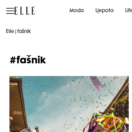
Elle
Moda
Ljepota
Lif
Elle
|
fašnik
#fašnik