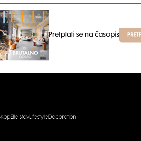
Pretplati se na časopis
PRETP
skop
Elle stav
Lifestyle
Decoration