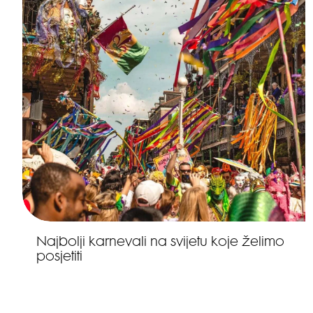
Najbolji karnevali na svijetu koje želimo
posjetiti