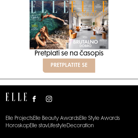
Pretplati se na časopis
PRETPLATITE SE
Elle Projects
Elle Beauty Awards
Elle Style Awards
Horoskop
Elle stav
Lifestyle
Decoration