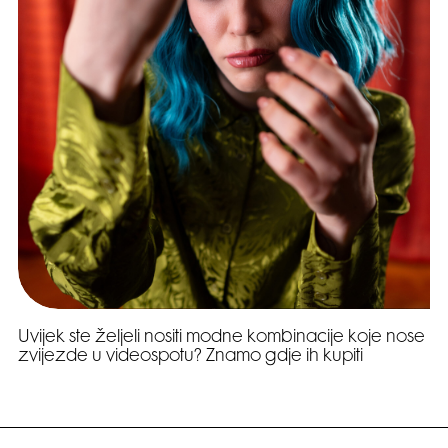
Uvijek ste željeli nositi modne kombinacije koje nose
zvijezde u videospotu? Znamo gdje ih kupiti