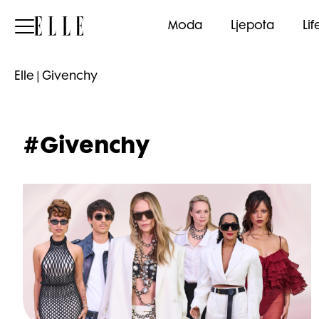
Elle
Moda
Ljepota
Lif
Elle
|
Givenchy
#Givenchy