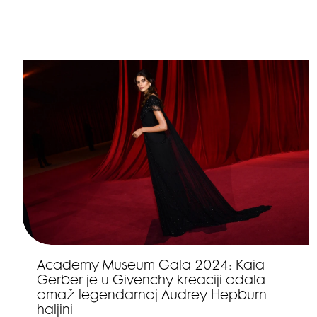
Academy Museum Gala 2024: Kaia
Gerber je u Givenchy kreaciji odala
omaž legendarnoj Audrey Hepburn
haljini