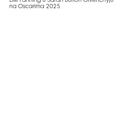
Elle Fanning u Sarah Burton Givenchyju
na Oscarima 2025.