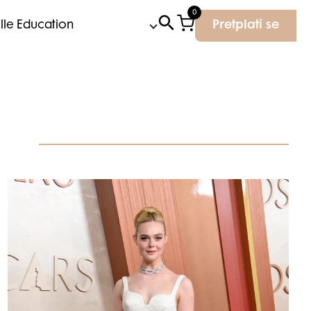
0
Elle Education
Pretplati se