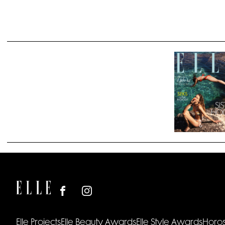
Elle Projects
Elle Beauty Awards
Elle Style Awards
Horo