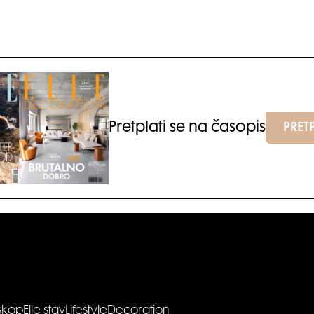
Pretplati se na časopis
PRETP
skop
Elle stav
Lifestyle
Decoration