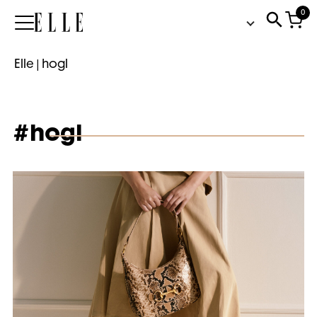
0
Elle
Elle
|
hogl
#hogl