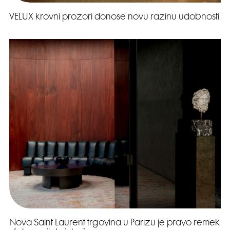
VELUX krovni prozori donose novu razinu udobnosti
Nova Saint Laurent trgovina u Parizu je pravo remek