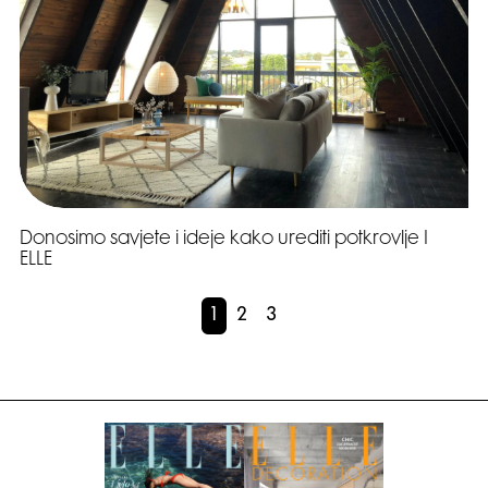
Donosimo savjete i ideje kako urediti potkrovlje I
ELLE
1
2
3