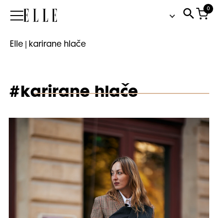
0
Elle
Elle
|
karirane hlače
#karirane hlače