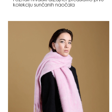
Poznati hrvatski dizajner predstavio prvu
kolekciju sunčanih naočala