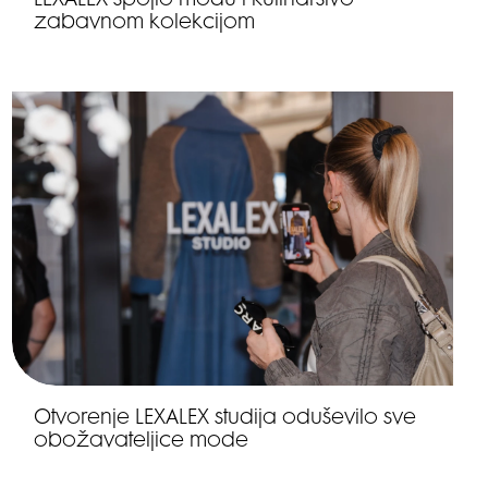
LEXALEX spojio modu i kulinarstvo
zabavnom kolekcijom
Otvorenje LEXALEX studija oduševilo sve
obožavateljice mode