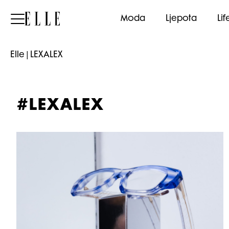
Elle
Moda
Ljepota
Lif
Elle
|
LEXALEX
#LEXALEX