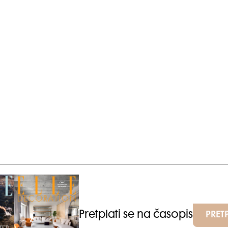
Pretplati se na časopis
PRETP