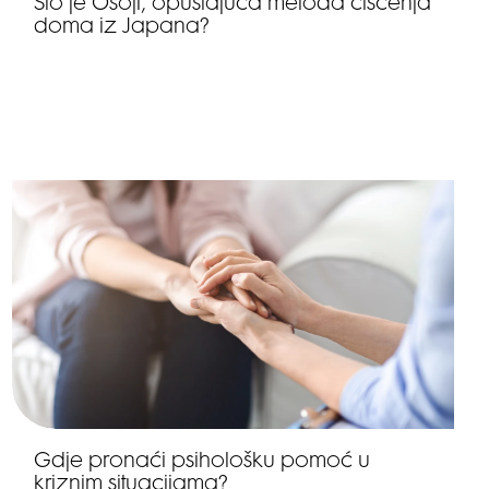
Što je Osoji, opuštajuća metoda čišćenja
doma iz Japana?
Gdje pronaći psihološku pomoć u
kriznim situacijama?