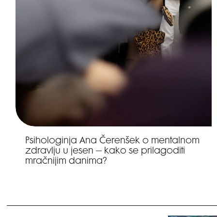
Psihologinja Ana Čerenšek o mentalnom
zdravlju u jesen – kako se prilagoditi
mračnijim danima?