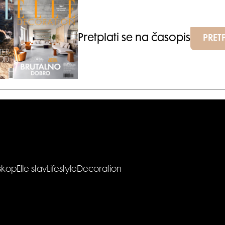
Pretplati se na časopis
PRETP
skop
Elle stav
Lifestyle
Decoration