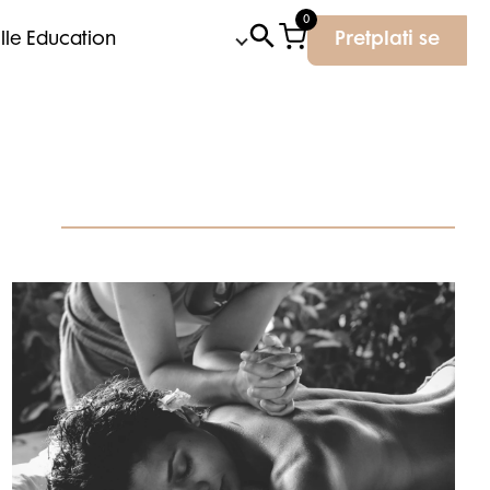
0
Elle Education
Pretplati se