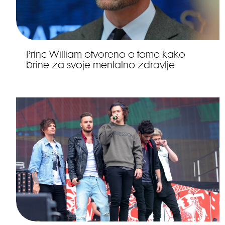
Princ William otvoreno o tome kako
brine za svoje mentalno zdravlje