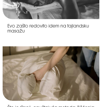
Evo zašto redovito idem na tajlandsku
masažu