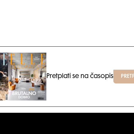
Pretplati se na časopis
PRETP