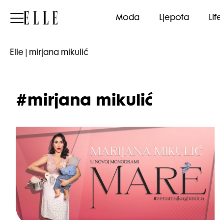
Elle
Moda
Ljepota
Lif
Elle
|
mirjana mikulić
#mirjana mikulić