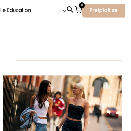
0
Elle Education
Pretplati se