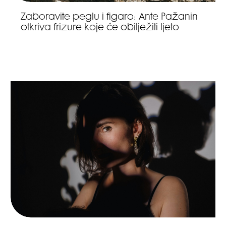
Zaboravite peglu i figaro: Ante Pažanin
otkriva frizure koje će obilježiti ljeto