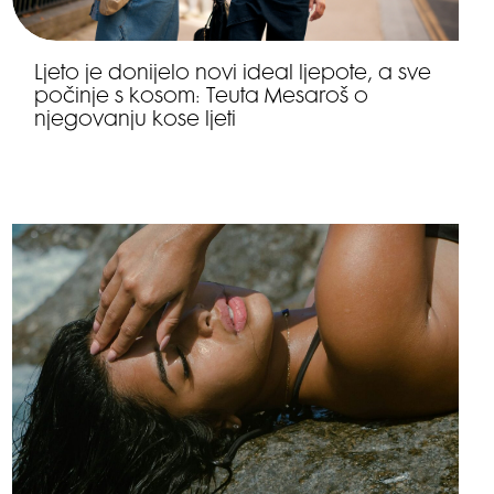
Ljeto je donijelo novi ideal ljepote, a sve
počinje s kosom: Teuta Mesaroš o
njegovanju kose ljeti