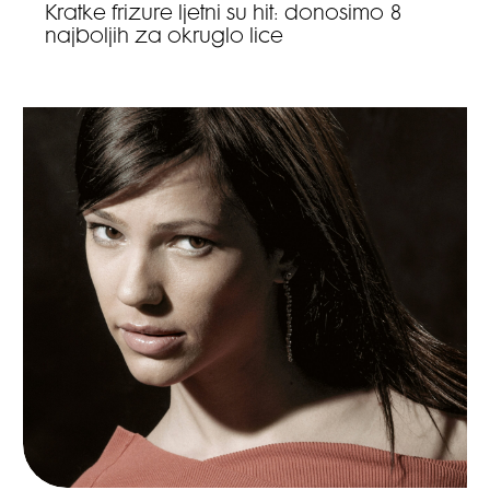
Kratke frizure ljetni su hit: donosimo 8
najboljih za okruglo lice