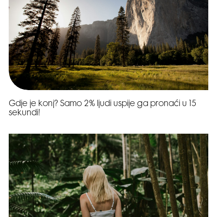
Gdje je konj? Samo 2% ljudi uspije ga pronaći u 15
sekundi!