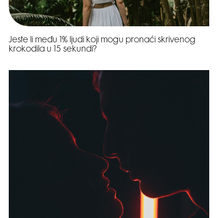
Jeste li među 1% ljudi koji mogu pronaći skrivenog
krokodila u 15 sekundi?