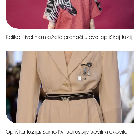
Koliko životinja možete pronaći u ovoj optičkoj iluziji
Optička iluzija: Samo 1% ljudi uspije uočiti krokodila!