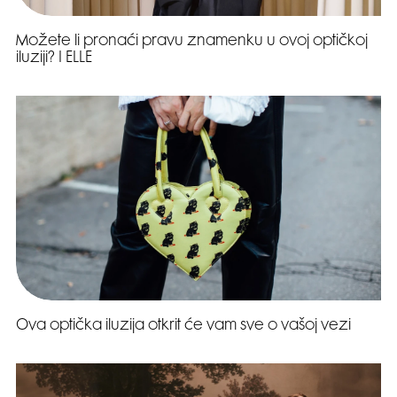
Možete li pronaći pravu znamenku u ovoj optičkoj
iluziji? I ELLE
Ova optička iluzija otkrit će vam sve o vašoj vezi