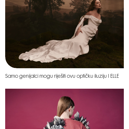
Samo genijalci mogu riješiti ovu optičku iluziju I ELLE