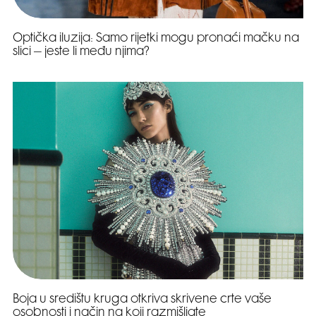
Optička iluzija: Samo rijetki mogu pronaći mačku na
slici – jeste li među njima?
Boja u središtu kruga otkriva skrivene crte vaše
osobnosti i način na koji razmišljate