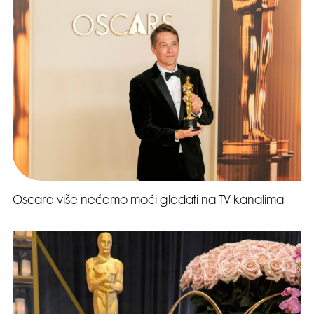
Oscare više nećemo moći gledati na TV kanalima