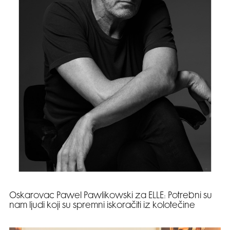
Oskarovac Pawel Pawlikowski za ELLE: Potrebni su
nam ljudi koji su spremni iskoračiti iz kolotečine