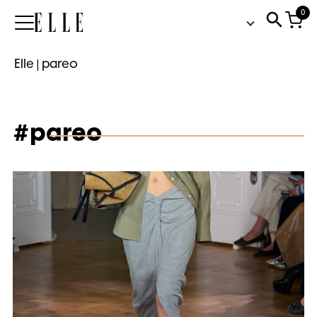
0
Elle
Elle
|
pareo
#pareo