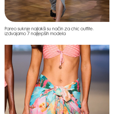
Pareo suknje najlakši su način za chic outfite:
izdvajamo 7 najljepših modela