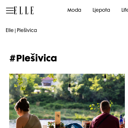
Elle
Moda
Ljepota
Lif
Elle
|
Plešivica
#Plešivica