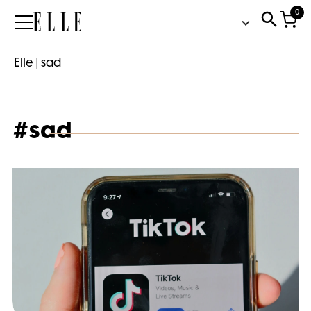
0
Elle
Elle
|
sad
#sad