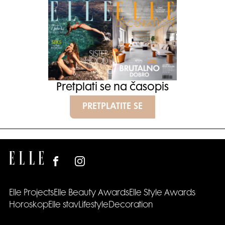
Pretplati se na časopis
PRETPLATITE SE
Elle Projects
Elle Beauty Awards
Elle Style Awards
Horoskop
Elle stav
Lifestyle
Decoration