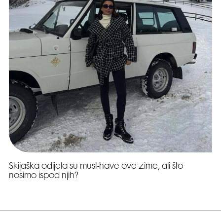
Skijaška odijela su must-have ove zime, ali što
nosimo ispod njih?