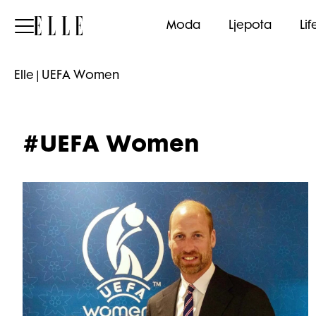
Elle
Moda
Ljepota
Lif
Elle
|
UEFA Women
#UEFA Women