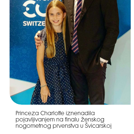
Princeza Charlotte iznenadila
pojavljivanjem na finalu ženskog
nogometnog prvenstva u Švicarskoj