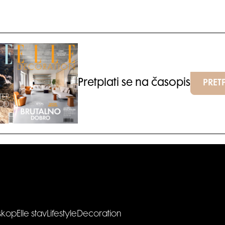
Pretplati se na časopis
PRETP
skop
Elle stav
Lifestyle
Decoration