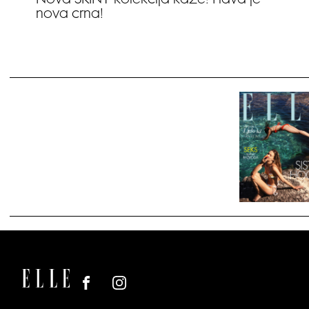
Nova SKINY kolekcija kaže: Plava je
nova crna!