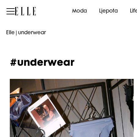
Elle
Moda
Ljepota
Lif
Elle
|
underwear
#underwear