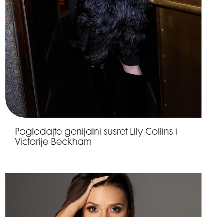
Pogledajte genijalni susret Lily Collins i
Victorije Beckham