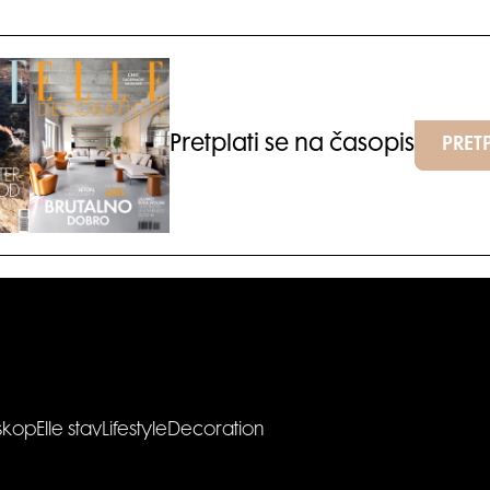
Pretplati se na časopis
PRETP
skop
Elle stav
Lifestyle
Decoration