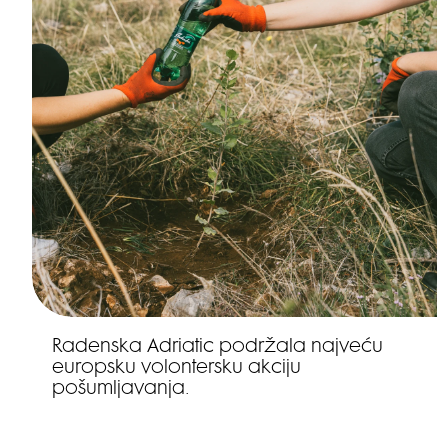
Radenska Adriatic podržala najveću
europsku volontersku akciju
pošumljavanja.