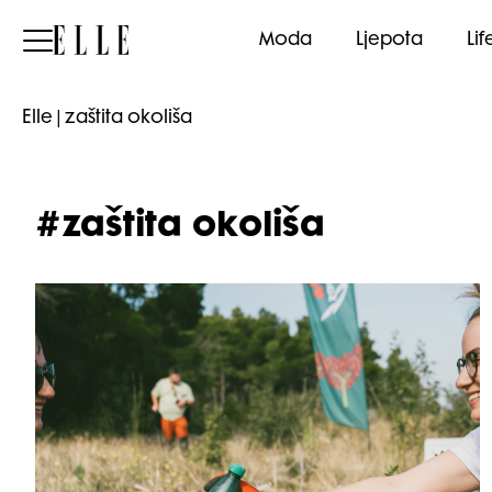
Elle
Moda
Ljepota
Lif
Elle
|
zaštita okoliša
#zaštita okoliša