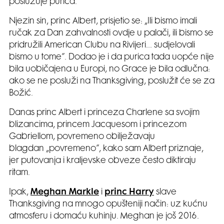
poslužuje purica.
Njezin sin, princ Albert, prisjetio se: „Ili bismo imali
ručak za Dan zahvalnosti ovdje u palači, ili bismo se
pridružili American Clubu na Rivijeri… sudjelovali
bismo u tome”. Dodao je i da purica tada uopće nije
bila uobičajena u Europi, no Grace je bila odlučna:
ako se ne posluži na Thanksgiving, poslužit će se za
Božić.
Danas princ Albert i princeza Charlene sa svojim
blizancima, princem Jacquesom i princezom
Gabriellom, povremeno obilježavaju
blagdan „povremeno”, kako sam Albert priznaje,
jer putovanja i kraljevske obveze često diktiraju
ritam.
Ipak,
Meghan Markle
i
princ Harry
slave
Thanksgiving na mnogo opušteniji način: uz kućnu
atmosferu i domaću kuhinju. Meghan je još 2016.