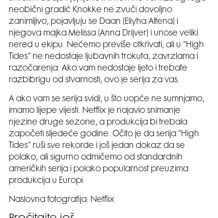
neobični gradić Knokke ne zvuči dovoljno
zanimljivo, pojavljuju se Daan (Eliyha Altena) i
njegova majka Melissa (Anna Drijver) i unose veliki
nered u ekipu. Nećemo previše otkrivati, ali u “High
Tides” ne nedostaje ljubavnih trokuta, zavrzlama i
razočarenja. Ako vam nedostaje ljeto i trebate
razbibrigu od stvarnosti, ovo je serija za vas.
A ako vam se serija svidi, u što uopće ne sumnjamo,
imamo lijepe vijesti. Netflix je najavio snimanje
njezine druge sezone, a produkcija bi trebala
započeti sljedeće godine. Očito je da serija “High
Tides” ruši sve rekorde i još jedan dokaz da se
polako, ali sigurno odmičemo od standardnih
američkih serija i polako popularnost preuzima
produkcija u Europi.
Naslovna fotografija: Netflix