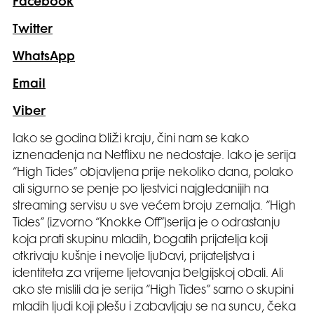
Facebook
Twitter
WhatsApp
Email
Viber
Iako se godina bliži kraju, čini nam se kako
iznenađenja na Netflixu ne nedostaje. Iako je serija
“High Tides” objavljena prije nekoliko dana, polako
ali sigurno se penje po ljestvici najgledanijih na
streaming servisu u sve većem broju zemalja. “High
Tides” (izvorno “Knokke Off”)serija je o odrastanju
koja prati skupinu mladih, bogatih prijatelja koji
otkrivaju kušnje i nevolje ljubavi, prijateljstva i
identiteta za vrijeme ljetovanja belgijskoj obali. Ali
ako ste mislili da je serija “High Tides” samo o skupini
mladih ljudi koji plešu i zabavljaju se na suncu, čeka