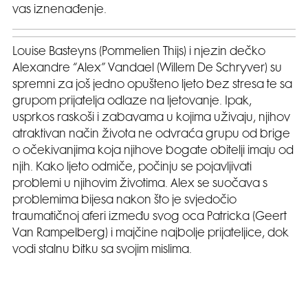
vas iznenađenje.
Louise Basteyns (Pommelien Thijs) i njezin dečko
Alexandre “Alex” Vandael (Willem De Schryver) su
spremni za još jedno opušteno ljeto bez stresa te sa
grupom prijatelja odlaze na ljetovanje. Ipak,
usprkos raskoši i zabavama u kojima uživaju, njihov
atraktivan način života ne odvraća grupu od brige
o očekivanjima koja njihove bogate obitelji imaju od
njih. Kako ljeto odmiče, počinju se pojavljivati
problemi u njihovim životima. Alex se suočava s
problemima bijesa nakon što je svjedočio
traumatičnoj aferi između svog oca Patricka (Geert
Van Rampelberg) i majčine najbolje prijateljice, dok
vodi stalnu bitku sa svojim mislima.