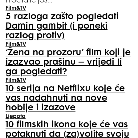
Pročitajte još…
Film&TV
5 razloga zašto pogledati
Damin gambit (i poneki
razlog protiv)
Film&TV
‘Žena na prozoru’ film koji je
izazvao prašinu – vrijedi li
ga pogledati?
Film&TV
10 serija na Netflixu koje će
vas nadahnuti na nove
hobije i izazove
Ljepota
10 filmskih ikona koje će vas
potaknuti da (za)volite svoju