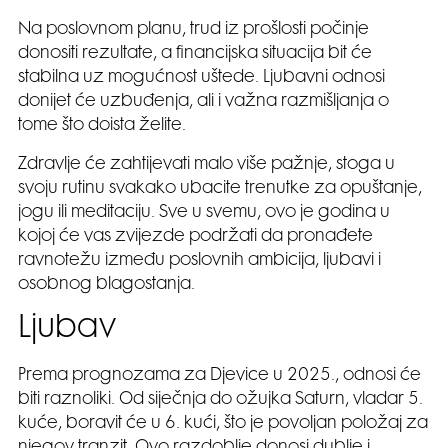
Na poslovnom planu, trud iz prošlosti počinje
donositi rezultate, a financijska situacija bit će
stabilna uz mogućnost uštede. Ljubavni odnosi
donijet će uzbuđenja, ali i važna razmišljanja o
tome što doista želite.
Zdravlje će zahtijevati malo više pažnje, stoga u
svoju rutinu svakako ubacite trenutke za opuštanje,
jogu ili meditaciju. Sve u svemu, ovo je godina u
kojoj će vas zvijezde podržati da pronađete
ravnotežu između poslovnih ambicija, ljubavi i
osobnog blagostanja.
Ljubav
Prema prognozama za Djevice u 2025., odnosi će
biti raznoliki. Od siječnja do ožujka Saturn, vladar 5.
kuće, boravit će u 6. kući, što je povoljan položaj za
njegov tranzit. Ovo razdoblje donosi dublje i