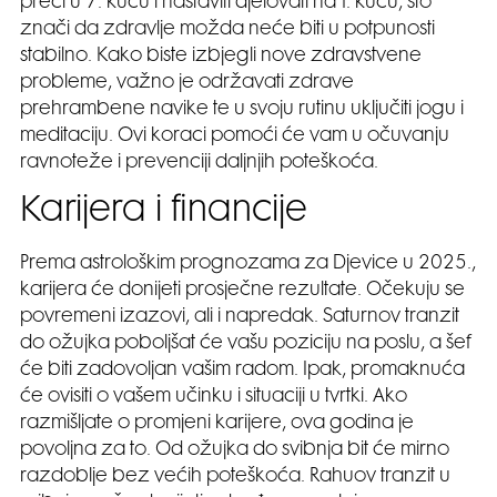
preći u 7. kuću i nastaviti djelovati na 1. kuću, što
znači da zdravlje možda neće biti u potpunosti
stabilno. Kako biste izbjegli nove zdravstvene
probleme, važno je održavati zdrave
prehrambene navike te u svoju rutinu uključiti jogu i
meditaciju. Ovi koraci pomoći će vam u očuvanju
ravnoteže i prevenciji daljnjih poteškoća.
Karijera i financije
Prema astrološkim prognozama za Djevice u 2025.,
karijera će donijeti prosječne rezultate. Očekuju se
povremeni izazovi, ali i napredak. Saturnov tranzit
do ožujka poboljšat će vašu poziciju na poslu, a šef
će biti zadovoljan vašim radom. Ipak, promaknuća
će ovisiti o vašem učinku i situaciji u tvrtki. Ako
razmišljate o promjeni karijere, ova godina je
povoljna za to. Od ožujka do svibnja bit će mirno
razdoblje bez većih poteškoća. Rahuov tranzit u