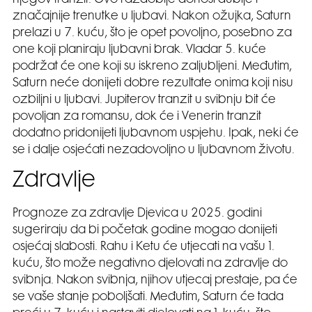
značajnije trenutke u ljubavi. Nakon ožujka, Saturn
prelazi u 7. kuću, što je opet povoljno, posebno za
one koji planiraju ljubavni brak. Vladar 5. kuće
podržat će one koji su iskreno zaljubljeni. Međutim,
Saturn neće donijeti dobre rezultate onima koji nisu
ozbiljni u ljubavi. Jupiterov tranzit u svibnju bit će
povoljan za romansu, dok će i Venerin tranzit
dodatno pridonijeti ljubavnom uspjehu. Ipak, neki će
se i dalje osjećati nezadovoljno u ljubavnom životu.
Zdravlje
Prognoze za zdravlje Djevica u 2025. godini
sugeriraju da bi početak godine mogao donijeti
osjećaj slabosti. Rahu i Ketu će utjecati na vašu 1.
kuću, što može negativno djelovati na zdravlje do
svibnja. Nakon svibnja, njihov utjecaj prestaje, pa će
se vaše stanje poboljšati. Međutim, Saturn će tada