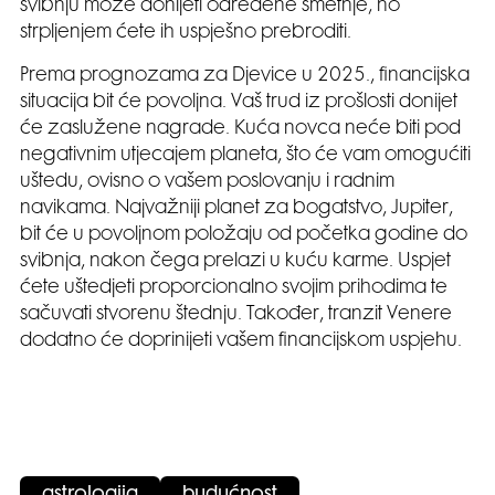
svibnju može donijeti određene smetnje, no
strpljenjem ćete ih uspješno prebroditi.
Prema prognozama za Djevice u 2025., financijska
situacija bit će povoljna. Vaš trud iz prošlosti donijet
će zaslužene nagrade. Kuća novca neće biti pod
negativnim utjecajem planeta, što će vam omogućiti
uštedu, ovisno o vašem poslovanju i radnim
navikama. Najvažniji planet za bogatstvo, Jupiter,
bit će u povoljnom položaju od početka godine do
svibnja, nakon čega prelazi u kuću karme. Uspjet
ćete uštedjeti proporcionalno svojim prihodima te
sačuvati stvorenu štednju. Također, tranzit Venere
dodatno će doprinijeti vašem financijskom uspjehu.
astrologija
budućnost