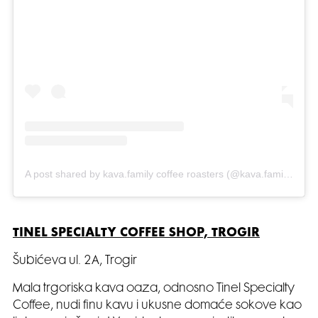
A post shared by kava.family coffee roasters (@kava.family)
TINEL SPECIALTY COFFEE SHOP, TROGIR
Šubićeva ul. 2A, Trogir
Mala trgoriska kava oaza, odnosno Tinel Specialty
Coffee, nudi finu kavu i ukusne domaće sokove kao