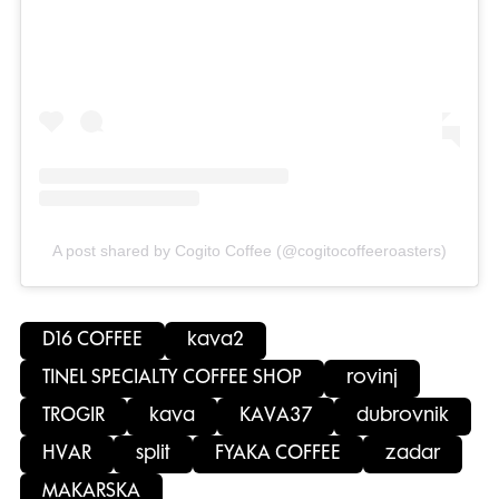
A post shared by Cogito Coffee (@cogitocoffeeroasters)
D16 COFFEE
kava2
TINEL SPECIALTY COFFEE SHOP
rovinj
TROGIR
kava
KAVA37
dubrovnik
HVAR
split
FYAKA COFFEE
zadar
MAKARSKA