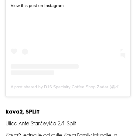
View this post on Instagram
A post shared by D16 Specialty Coffee Shop Zadar (@d16coffeezadar)
kava2, SPLIT
Ulica Ante Starčevića 2/1, Split
Kava2 jedna je od dvije Kava Family lokacije, a