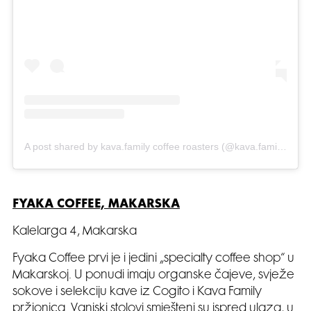
A post shared by kava.family coffee roasters (@kava.family)
FYAKA COFFEE, MAKARSKA
Kalelarga 4, Makarska
Fyaka Coffee prvi je i jedini „specialty coffee shop“ u
Makarskoj. U ponudi imaju organske čajeve, svježe
sokove i selekciju kave iz Cogito i Kava Family
pržionica. Vanjski stolovi smješteni su ispred ulaza, u