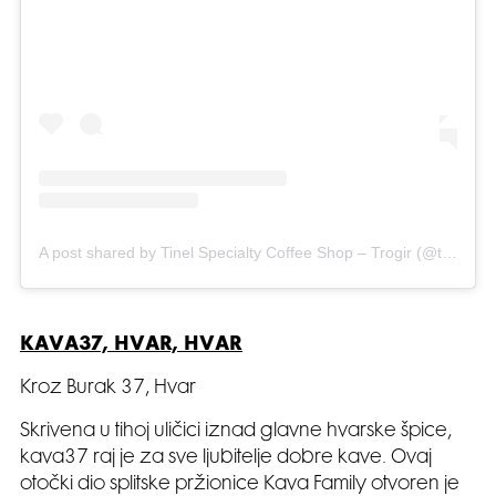
A post shared by Tinel Specialty Coffee Shop – Trogir (@tinel.trogir)
KAVA37, HVAR, HVAR
Kroz Burak 37, Hvar
Skrivena u tihoj uličici iznad glavne hvarske špice,
kava37 raj je za sve ljubitelje dobre kave. Ovaj
otočki dio splitske pržionice Kava Family otvoren je