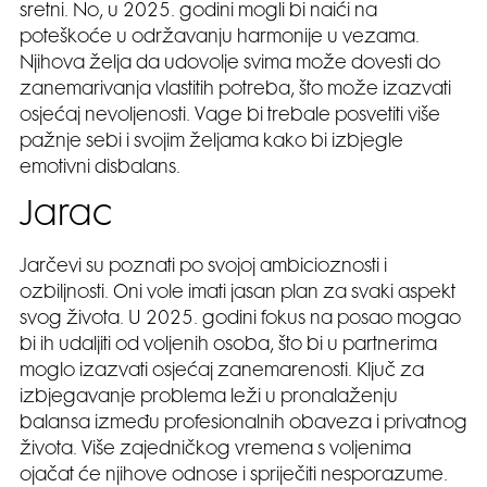
sretni. No, u 2025. godini mogli bi naići na
poteškoće u održavanju harmonije u vezama.
Njihova želja da udovolje svima može dovesti do
zanemarivanja vlastitih potreba, što može izazvati
osjećaj nevoljenosti. Vage bi trebale posvetiti više
pažnje sebi i svojim željama kako bi izbjegle
emotivni disbalans.
Jarac
Jarčevi su poznati po svojoj ambicioznosti i
ozbiljnosti. Oni vole imati jasan plan za svaki aspekt
svog života. U 2025. godini fokus na posao mogao
bi ih udaljiti od voljenih osoba, što bi u partnerima
moglo izazvati osjećaj zanemarenosti. Ključ za
izbjegavanje problema leži u pronalaženju
balansa između profesionalnih obaveza i privatnog
života. Više zajedničkog vremena s voljenima
ojačat će njihove odnose i spriječiti nesporazume.