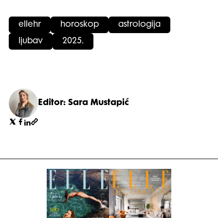
ellehr
horoskop
astrologija
ljubav
2025.
Editor: Sara Mustapić