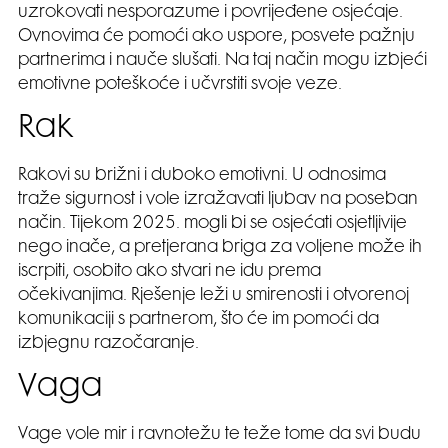
uzrokovati nesporazume i povrijeđene osjećaje.
Ovnovima će pomoći ako uspore, posvete pažnju
partnerima i nauče slušati. Na taj način mogu izbjeći
emotivne poteškoće i učvrstiti svoje veze.
Rak
Rakovi su brižni i duboko emotivni. U odnosima
traže sigurnost i vole izražavati ljubav na poseban
način. Tijekom 2025. mogli bi se osjećati osjetljivije
nego inače, a pretjerana briga za voljene može ih
iscrpiti, osobito ako stvari ne idu prema
očekivanjima. Rješenje leži u smirenosti i otvorenoj
komunikaciji s partnerom, što će im pomoći da
izbjegnu razočaranje.
Vaga
Vage vole mir i ravnotežu te teže tome da svi budu