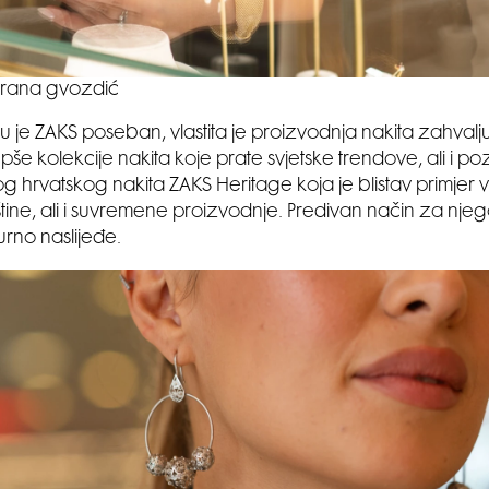
rana gvozdić
je ZAKS poseban, vlastita je proizvodnja nakita zahvaljuj
epše kolekcije nakita koje prate svjetske trendove, ali i p
og hrvatskog nakita ZAKS Heritage koja je blistav primjer 
tine, ali i suvremene proizvodnje. Predivan način za njeg
turno naslijeđe.