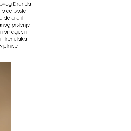
e ovog brenda
no će postati
detalje ili
čanog prstenja
 i omogućiti
ih trenutaka
vjetnice