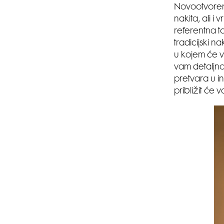
Novootvoren
nakita, ali 
referentna to
tradicijski n
u kojem će v
vam detaljno
pretvara u i
približit će