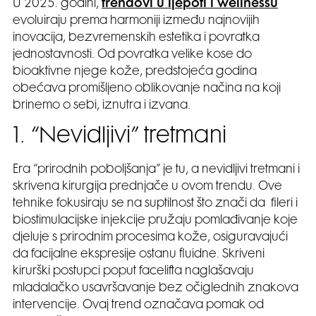
U 2025. godini,
trendovi u ljepoti i wellnessu
evoluiraju prema harmoniji između najnovijih
inovacija, bezvremenskih estetika i povratka
jednostavnosti. Od povratka velike kose do
bioaktivne njege kože, predstojeća godina
obećava promišljeno oblikovanje načina na koji
brinemo o sebi, iznutra i izvana.
1. “Nevidljivi” tretmani
Era “prirodnih poboljšanja” je tu, a nevidljivi tretmani i
skrivena kirurgija prednjače u ovom trendu. Ove
tehnike fokusiraju se na suptilnost što znači da fileri i
biostimulacijske injekcije pružaju pomlađivanje koje
djeluje s prirodnim procesima kože, osiguravajući
da facijalne ekspresije ostanu fluidne. Skriveni
kirurški postupci poput facelifta naglašavaju
mladalačko usavršavanje bez očiglednih znakova
intervencije. Ovaj trend označava pomak od