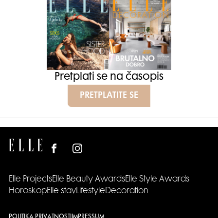
Pretplati se na časopis
PRETPLATITE SE
Elle Projects
Elle Beauty Awards
Elle Style Awards
Horoskop
Elle stav
Lifestyle
Decoration
POLITIKA PRIVATNOSTI
IMPRESSUM