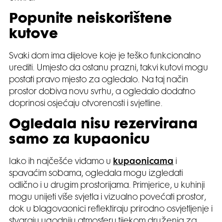
Popunite neiskorištene
kutove
Svaki dom ima dijelove koje je teško funkcionalno
urediti. Umjesto da ostanu prazni, takvi kutovi mogu
postati pravo mjesto za ogledalo. Na taj način
prostor dobiva novu svrhu, a ogledalo dodatno
doprinosi osjećaju otvorenosti i svjetline.
Ogledala nisu rezervirana
samo za kupaonicu
Iako ih najčešće viđamo u
kupaonicama
i
spavaćim sobama, ogledala mogu izgledati
odlično i u drugim prostorijama. Primjerice, u kuhinji
mogu unijeti više svjetla i vizualno povećati prostor,
dok u blagovaonici reflektiraju prirodno osvjetljenje i
stvaraju ugodniju atmosferu tijekom druženja za