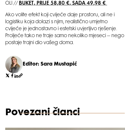
OLI //
BUKET, PRIJE 58,80 €, SADA 49,98 €
Ako volite efekt koji cvijeće daje prostoru, ali ne i
logistiku koja dolazi s njim, realistično umjetno
cvijeće je jednostavno i estetski uvjerljivo rješenje.
Proljeće tako ne traje samo nekoliko mjeseci – nego
postaje trajni dio vašeg doma.
Editor: Sara Mustapić
Povezani članci