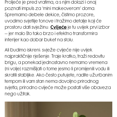
Proljeće je pred vratima, a s njim dolazi i onaj
poznati impuls za ‘mini makeoverom’ doma.
Spremamo debele dekice, čistimo prozore,
uvodimo svjetlije tonove i tražimo detalje koji će
prostoru dati svježinu.
Cvijeće
je tu uvijek prvi izbor
– jer malo što tako brzo i efektno transformira
interijer kao dobar buket na stolu.
Ali budimo iskreni: svježe cvijeće nije uvijek
najpraktičnije rješenje. Traje kratko, traži redovitu
brigu, a ponekad jednostavno nemamo vremena
(ni volje) razmišljati o tome jesmo li promijenili vodu ili
skratili stabljike. Ako često putujete, radite užurbanim
tempom ili vam stan nema dovoljno prirodnog
svjetla, prirodno cvijeće može postati više obaveza
nego užitak.