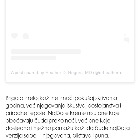
A post shared by Heather D. Rogers, MD (@drheatherrogers)
Briga o zreloj koži ne znači pokušaj skrivanja
godina, već njegovanje iskustva, dostojanstva i
prirodne ljepote. Najbolje kreme nisu one koje
obećavaju čuda preko noći, već one koje
dosljedno i nježno pomažu koži da bude najbolja
verzija sebe – njegovana, blistava i puna.