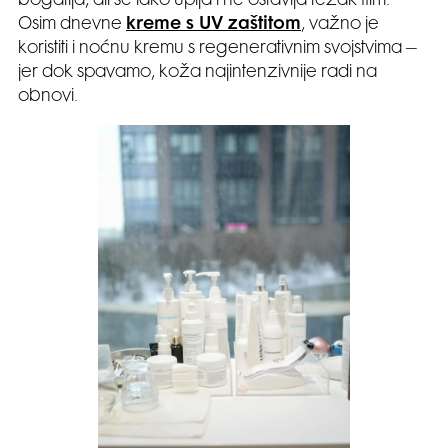
bogatija, ali se lako upija i ne ostavlja težak film.
Osim dnevne
kreme s UV zaštitom
, važno je
koristiti i noćnu kremu s regenerativnim svojstvima –
jer dok spavamo, koža najintenzivnije radi na
obnovi.