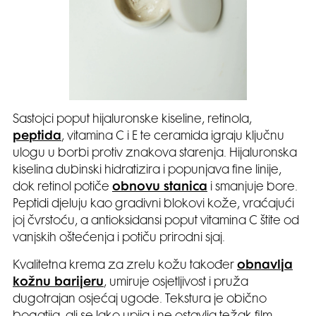
Sastojci poput hijaluronske kiseline, retinola,
peptida
, vitamina C i E te ceramida igraju ključnu
ulogu u borbi protiv znakova starenja. Hijaluronska
kiselina dubinski hidratizira i popunjava fine linije,
dok retinol potiče
obnovu stanica
i smanjuje bore.
Peptidi djeluju kao gradivni blokovi kože, vraćajući
joj čvrstoću, a antioksidansi poput vitamina C štite od
vanjskih oštećenja i potiču prirodni sjaj.
Kvalitetna krema za zrelu kožu također
obnavlja
kožnu barijeru
, umiruje osjetljivost i pruža
dugotrajan osjećaj ugode. Tekstura je obično