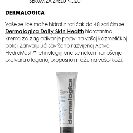
SERUM ZA ZRELU KOŽU
DERMALOGICA
Vaše se lice može hidratizirati čak do 48 sati čim se
Dermalogica Daily Skin Health
hidratantna
krema za zaglađivanje pojavi na vašoj kozmetičkoj
polici. Zahvaljujući savršeno razvijenoj Active
HydraMesh™ tehnologiji, ona se nakon nanošenja
pretvara u laganu, propusnu mrežu na vašoj koži.