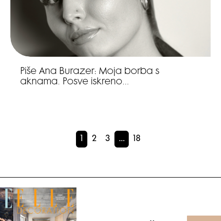
Piše Ana Burazer: Moja borba s
aknama. Posve iskreno…
1
2
3
…
18