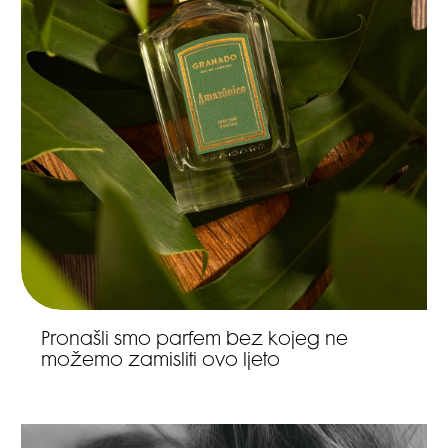
Pronašli smo parfem bez kojeg ne
možemo zamisliti ovo ljeto