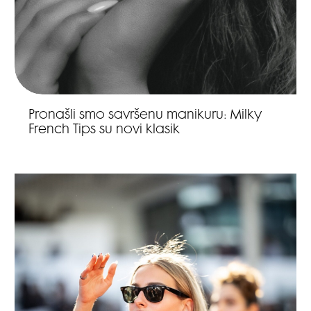
Pronašli smo savršenu manikuru: Milky
French Tips su novi klasik