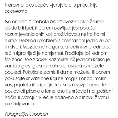
Naravno, ako uopće vjerujete u tu priču. Nije
obavezno.
No ono što bi trebalo biti obavezno ako želimo
doista biti ljudi, ili barem
bolji
ljudi jest pokušaj
razumijevanja onih koji proživljavaju nešto što mi
nismo. Deblijna i problemi s prehranom jedna su od
tih stvari. Možda ne najgora, ali definitivno jedna od
težih (igra riječi je namjerna). Pročitajte još jednom
što znači
food noise.
Razmislite još jednom koliko je
vama u glavi glasna i koliko joj uspješno možete
pobjeći. Pokušajte zamisliti da ne možete. Ili barem
pokušajte shvatiti one koji ne mogu. I onda, molim
vas, prijatelju ili prijateljici koji su smršavjeli nemojte
postavljati pitanje o tome jesu li smršavjeli na „pošten“
način ili „varaju“. Riječ je doslovno o njihovu životu i
preživljavanju.
Fotografije: Unsplash