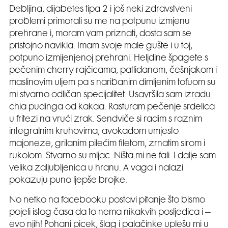
Debljina, dijabetes tipa 2 i još neki zdravstveni
problemi primorali su me na potpunu izmjenu
prehrane i, moram vam priznati, dosta sam se
pristojno navikla. Imam svoje male gušte i u toj,
potpuno izmijenjenoj prehrani. Heljdine špagete s
pečenim cherry rajčicama, patliđanom, češnjakom i
maslinovim uljem pa s naribanim dimljenim tofuom su
mi stvarno odličan specijalitet. Usavršila sam izradu
chia pudinga od kakaa. Rasturam pečenje srdelica
u fritezi na vrući zrak. Sendviče si radim s raznim
integralnim kruhovima, avokadom umjesto
majoneze, grilanim pilećim filetom, zrnatim sirom i
rukolom. Stvarno su mljac. Ništa mi ne fali. I dalje sam
velika zaljubljenica u hranu. A vaga i nalazi
pokazuju puno ljepše brojke.
No netko na facebooku postavi pitanje što bismo
pojeli istog časa da to nema nikakvih posljedica i –
evo njih! Pohani picek, šlag i palačinke uplešu mi u