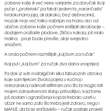
zobene kaše ili već neke varijante za doručak (koji
put je i „proteinski“ pa fakat i jedem ta „narančasta“
tvrdokuhana jaja, ali dakako, bez debrecinki),
mozak mi je već toliko nabrijan na hranu da i od
obične zobene kaše počnem smišljati akrobacije –
dodajem orašaste plodove, žličicu kakaa, još malo
malina… pa je bude previše, ali je svejedno
smažem.
A onda počnem razmišljati „kaj bum za ručak“.
Koji put i „kaj bum“ za ručak dva dana unaprijed.
Pa dok iz svih nostalgičnih slika fabuloznih obroka
koje sam tijekom života pojela u kućnoj i
restoranskoj radinosti isfiltriram ono što bi moglo biti
mojem zdravstvenom stanju prihvatljivo, kad tome
još dodam i ograničenja koja bi trebalo uzeti u
obzir ne samo zato što treba jesti zdravo, nego i
MANJE, da bi se smršavjelo – ručak postaje projekt.