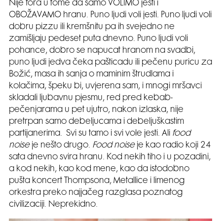
Nije fora u tome da samo VOLIMO jesti i
OBOŽAVAMO hranu. Puno ljudi voli jesti. Puno ljudi voli
dobru pizzu ili kremšnitu pa ih svejedno ne
zamišljaju pedeset puta dnevno. Puno ljudi voli
pohance, dobro se napucat hranom na svadbi,
puno ljudi jedva čeka pašticadu ili pečenu puricu za
Božić, masa ih sanja o maminim štrudlama i
kolačima, špeku bi, uvjerena sam, i mnogi mršavci
skladali ljubavnu pjesmu, red pred kebab-
pečenjarama u pet ujutro, nakon izlaska, nije
pretrpan samo debeljucama i debeljuškastim
partijanerima. Svi su tamo i svi vole jesti. Ali
food
noise
je nešto drugo.
Food noise
je kao radio koji 24
sata dnevno svira hranu. Kod nekih tiho i u pozadini,
a kod nekih, kao kod mene, kao da istodobno
pušta koncert Thompsona, Metallice i limenog
orkestra preko najjačeg razglasa poznatog
civilizaciji. Neprekidno.