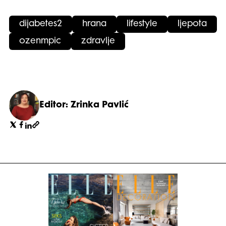
dijabetes2
hrana
lifestyle
ljepota
ozenmpic
zdravlje
Editor: Zrinka Pavlić