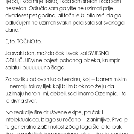
lijepo, i kad mi je teško, i kad sam sretan i kad sam
nesretan. Odlučio sam ga više ne uzimati prije
dvadeset pet godina, ali točnije bi bilo reći da ga
odlučujem ne uzimati svakih pola sata-sat svakoga
dana.“
E, to. TOČNO to.
Ja svaki dan, možda čak i svaki sat SVJESNO
ODLUČUJEM ne pojesti pohanog piceka, krumpir
salatu i puuuuuuno šlaga.
Za razliku od ovisnika o heroinu, koji – barem mislim
– nemaju takav lijek koji bi im blokirao želju da
uzimaju heroin, mi, debeli, sad imamo Ozempic. I to
je divna stvar.
No reakcije šire društvene ekipe, pa čak i
intelektualaca, blago su rečeno – zanimljive. Prvo je
tu generalna zabrinutost zbog toga što je to ipak