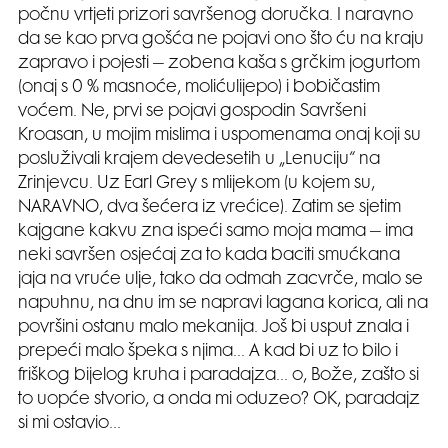
počnu vrtjeti prizori savršenog doručka. I naravno
da se kao prva gošća ne pojavi ono što ću na kraju
zapravo i pojesti – zobena kaša s grčkim jogurtom
(onaj s 0 % masnoće, molićulijepo) i bobičastim
voćem. Ne, prvi se pojavi gospodin Savršeni
Kroasan, u mojim mislima i uspomenama onaj koji su
posluživali krajem devedesetih u „Lenuciju“ na
Zrinjevcu. Uz Earl Grey s mlijekom (u kojem su,
NARAVNO, dva šećera iz vrećice). Zatim se sjetim
kajgane kakvu zna ispeći samo moja mama – ima
neki savršen osjećaj za to kada baciti smućkana
jaja na vruće ulje, tako da odmah zacvrče, malo se
napuhnu, na dnu im se napravi lagana korica, ali na
površini ostanu malo mekanija. Još bi usput znala i
prepeći malo špeka s njima… A kad bi uz to bilo i
friškog bijelog kruha i paradajza… o, Bože, zašto si
to uopće stvorio, a onda mi oduzeo? OK, paradajz
si mi ostavio…