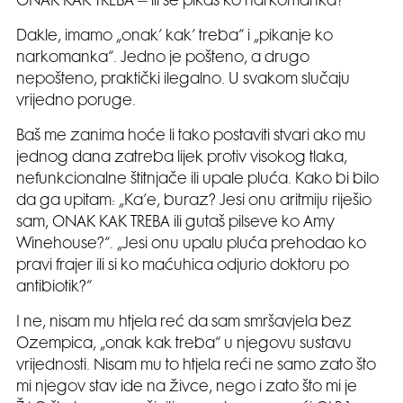
ONAK KAK TREBA – ili se pikaš ko narkomanka?“
Dakle, imamo „onak’ kak’ treba“ i „pikanje ko
narkomanka“. Jedno je pošteno, a drugo
nepošteno, praktički ilegalno. U svakom slučaju
vrijedno poruge.
Baš me zanima hoće li tako postaviti stvari ako mu
jednog dana zatreba lijek protiv visokog tlaka,
nefunkcionalne štitnjače ili upale pluća. Kako bi bilo
da ga upitam: „Ka’e, buraz? Jesi onu aritmiju riješio
sam, ONAK KAK TREBA ili gutaš pilseve ko Amy
Winehouse?“. „Jesi onu upalu pluća prehodao ko
pravi frajer ili si ko maćuhica odjurio doktoru po
antibiotik?“
I ne, nisam mu htjela reć da sam smršavjela bez
Ozempica, „onak kak treba“ u njegovu sustavu
vrijednosti. Nisam mu to htjela reći ne samo zato što
mi njegov stav ide na živce, nego i zato što mi je