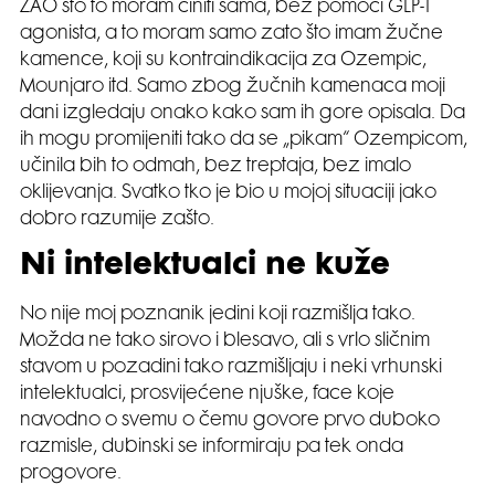
ŽAO što to moram činiti sama, bez pomoći GLP-1
agonista, a to moram samo zato što imam žučne
kamence, koji su kontraindikacija za Ozempic,
Mounjaro itd. Samo zbog žučnih kamenaca moji
dani izgledaju onako kako sam ih gore opisala. Da
ih mogu promijeniti tako da se „pikam“ Ozempicom,
učinila bih to odmah, bez treptaja, bez imalo
oklijevanja. Svatko tko je bio u mojoj situaciji jako
dobro razumije zašto.
Ni intelektualci ne kuže
No nije moj poznanik jedini koji razmišlja tako.
Možda ne tako sirovo i blesavo, ali s vrlo sličnim
stavom u pozadini tako razmišljaju i neki vrhunski
intelektualci, prosvijećene njuške, face koje
navodno o svemu o čemu govore prvo duboko
razmisle, dubinski se informiraju pa tek onda
progovore.