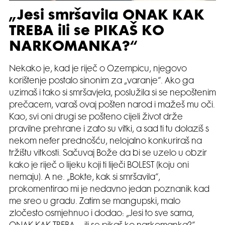
„Jesi smršavila ONAK KAK
TREBA ili se PIKAŠ KO
NARKOMANKA?“
Nekako je, kad je riječ o Ozempicu, njegovo
korištenje postalo sinonim za „varanje“. Ako ga
uzimaš i tako si smršavjela, poslužila si se nepoštenim
prečacem, varaš ovaj pošten narod i mažeš mu oči.
Kao, svi oni drugi se pošteno cijeli život drže
pravilne prehrane i zato su vitki, a sad ti tu dolaziš s
nekom nefer prednošću, nelojalno konkuriraš na
tržištu vitkosti. Sačuvaj Bože da bi se uzelo u obzir
kako je riječ o lijeku koji ti liječi BOLEST (koju oni
nemaju). A ne. „Bokte, kak si smršavila“,
prokomentirao mi je nedavno jedan poznanik kad
me sreo u gradu. Zatim se mangupski, malo
zločesto osmjehnuo i dodao: „Jesi to sve sama,