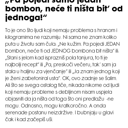
„Pa pojedi samo jedan
bombon, neće ti ništa bit’ od
jednoga!“
To je ono što ljudi koji nemaju problema s hranom i
kilogramima ne razumiju. Ni sama ne znam koliko
puta u životu sam čula: „Ne kužim. Pa pojedi JEDAN
bombon, neće ti od JEDNOG bombona bit ništa“ ili:
„Stani s jelom kad isprazniš pola tanjura, to ti je
najbolji recept“ ili „Pa, preskoči večeru, tak’ sam ja
stala u haljinu za vjenčanje“ ili „Ja znam jednog koji
je ženi zabetoniral usta“. OK, ovo zadnje se šalim.
Ali što se svega ostalog tiče, nikada nikome od ljudi
koji nemaju probleme s debljinom nisam uspjela
objasniti da ja ništa od toga što oni predlažu -ne
mogu. Odnosno, mogu kratkoročno. A onda
serenade postanu neizdržive. I bubnjaju u glavi
čak i kad začepiš uši.