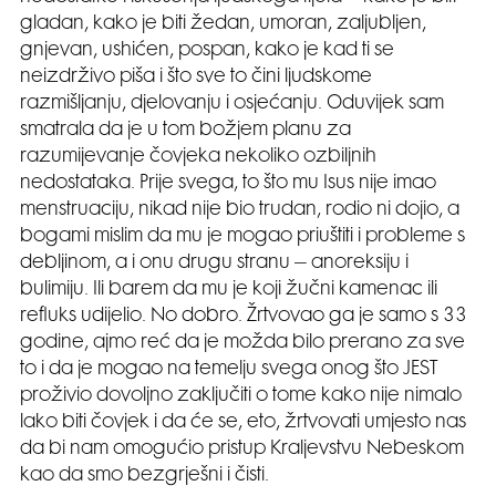
gladan, kako je biti žedan, umoran, zaljubljen,
gnjevan, ushićen, pospan, kako je kad ti se
neizdrživo piša i što sve to čini ljudskome
razmišljanju, djelovanju i osjećanju. Oduvijek sam
smatrala da je u tom božjem planu za
razumijevanje čovjeka nekoliko ozbiljnih
nedostataka. Prije svega, to što mu Isus nije imao
menstruaciju, nikad nije bio trudan, rodio ni dojio, a
bogami mislim da mu je mogao priuštiti i probleme s
debljinom, a i onu drugu stranu – anoreksiju i
bulimiju. Ili barem da mu je koji žučni kamenac ili
refluks udijelio. No dobro. Žrtvovao ga je samo s 33
godine, ajmo reć da je možda bilo prerano za sve
to i da je mogao na temelju svega onog što JEST
proživio dovoljno zaključiti o tome kako nije nimalo
lako biti čovjek i da će se, eto, žrtvovati umjesto nas
da bi nam omogućio pristup Kraljevstvu Nebeskom
kao da smo bezgrješni i čisti.