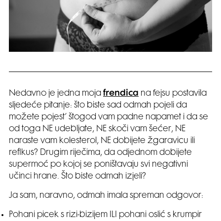
Nedavno je jedna moja
frendica
na fejsu postavila
sljedeće pitanje: što biste sad odmah pojeli da
možete pojest’ štogod vam padne napamet i da se
od toga NE udebljate, NE skoči vam šećer, NE
naraste vam kolesterol, NE dobijete žgaravicu ili
reflkus? Drugim riječima, da odjednom dobijete
supermoć po kojoj se poništavaju svi negativni
učinci hrane. Što biste odmah izjeli?
Ja sam, naravno, odmah imala spreman odgovor:
Pohani picek s rizi-bizijem ILI pohani oslić s krumpir