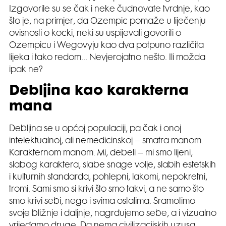
Izgovorile su se čak i neke čudnovate tvrdnje, kao
što je, na primjer, da Ozempic pomaže u liječenju
ovisnosti o kocki, neki su uspijevali govoriti o
Ozempicu i Wegovyju kao dva potpuno različita
lijeka i tako redom… Nevjerojatno nešto. Ili možda
ipak ne?
Debljina kao karakterna
mana
Debljina se u općoj populaciji, pa čak i onoj
intelektualnoj, ali nemedicinskoj – smatra manom.
Karakternom manom. Mi, debeli – mi smo lijeni,
slabog karaktera, slabe snage volje, slabih estetskih
i kulturnih standarda, pohlepni, lakomi, nepokretni,
tromi. Sami smo si krivi što smo takvi, a ne samo što
smo krivi sebi, nego i svima ostalima. Sramotimo
svoje bližnje i daljnje, nagrđujemo sebe, a i vizualno