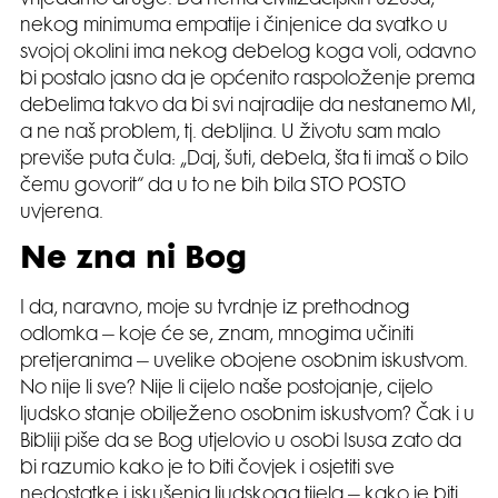
vrijeđamo druge. Da nema civilizacijskih uzusa,
nekog minimuma empatije i činjenice da svatko u
svojoj okolini ima nekog debelog koga voli, odavno
bi postalo jasno da je općenito raspoloženje prema
debelima takvo da bi svi najradije da nestanemo MI,
a ne naš problem, tj. debljina. U životu sam malo
previše puta čula: „Daj, šuti, debela, šta ti imaš o bilo
čemu govorit“ da u to ne bih bila STO POSTO
uvjerena.
Ne zna ni Bog
I da, naravno, moje su tvrdnje iz prethodnog
odlomka – koje će se, znam, mnogima učiniti
pretjeranima – uvelike obojene osobnim iskustvom.
No nije li sve? Nije li cijelo naše postojanje, cijelo
ljudsko stanje obilježeno osobnim iskustvom? Čak i u
Bibliji piše da se Bog utjelovio u osobi Isusa zato da
bi razumio kako je to biti čovjek i osjetiti sve
nedostatke i iskušenja ljudskoga tijela – kako je biti