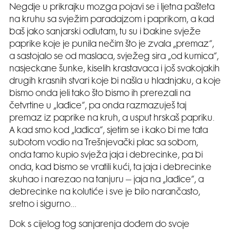
Negdje u prikrajku mozga pojavi se i ljetna pašteta
na kruhu sa svježim paradajzom i paprikom, a kad
baš jako sanjarski odlutam, tu su i bakine svježe
paprike koje je punila nečim što je zvala „premaz“,
a sastojalo se od maslaca, svježeg sira „od kumica“,
nasjeckane šunke, kiselih krastavaca i još svakojakih
drugih krasnih stvari koje bi našla u hladnjaku, a koje
bismo onda jeli tako što bismo ih prerezali na
četvrtine u „lađice“, pa onda razmazuješ taj
premaz iz paprike na kruh, a usput hrskaš papriku.
A kad smo kod „lađica“, sjetim se i kako bi me tata
subotom vodio na Trešnjevački plac sa sobom,
onda tamo kupio svježa jaja i debrecinke, pa bi
onda, kad bismo se vratili kući, ta jaja i debrecinke
skuhao i narezao na tanjuru – jaja na „lađice“, a
debrecinke na kolutiće i sve je bilo narančasto,
sretno i sigurno…
Dok s cijelog tog sanjarenja dođem do svoje