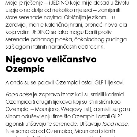
Moje je rješenje – i JEDINO koje mi je dosad u životu
uspjelo na dulje od nekoliko mjeseci – zamijeniti
stare serenade novima. Običnijim jezikom – u
zdravijoj, manje kaloričnoj hrani, pronaći nova jela
koja volim. JEDINO se tako mogu boriti protiv
serenade pohanog piceka, čokoladnog pudinga
sa šlagom i tatinih narančastih debrecinki.
Njegovo veličanstvo
Ozempic
A onda su se pojavili Ozempic i ostali GLP-1 lijekovi.
Food noise
je zapravo izraz koji su smislili korisnici
Ozempica (i drugih lijekova koji su isti ili slični kao
Ozempic – Mounjaro, Wegovy i sl.), a smislili su ga u
silnom oduševljenju time što Ozempic i ostali GLP-1
agonisti utišavaju te serenade. Utišavaju
food noise.
Nije samo da od Ozempica, Mounjara i sličnih