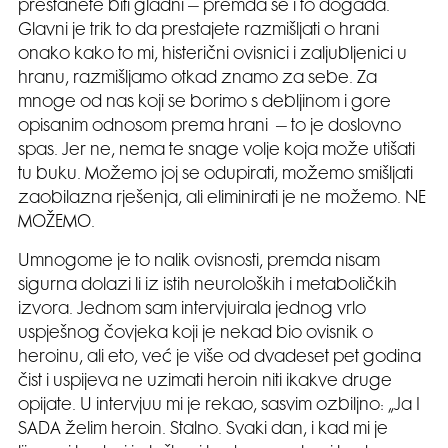
prestanete biti gladni – premda se i to događa.
Glavni je trik to da prestajete razmišljati o hrani
onako kako to mi, histerični ovisnici i zaljubljenici u
hranu, razmišljamo otkad znamo za sebe. Za
mnoge od nas koji se borimo s debljinom i gore
opisanim odnosom prema hrani – to je doslovno
spas. Jer ne, nema te snage volje koja može utišati
tu buku. Možemo joj se odupirati, možemo smišljati
zaobilazna rješenja, ali eliminirati je ne možemo. NE
MOŽEMO.
Umnogome je to nalik ovisnosti, premda nisam
sigurna dolazi li iz istih neuroloških i metaboličkih
izvora. Jednom sam intervjuirala jednog vrlo
uspješnog čovjeka koji je nekad bio ovisnik o
heroinu, ali eto, već je više od dvadeset pet godina
čist i uspijeva ne uzimati heroin niti ikakve druge
opijate. U intervjuu mi je rekao, sasvim ozbiljno: „Ja I
SADA želim heroin. Stalno. Svaki dan, i kad mi je