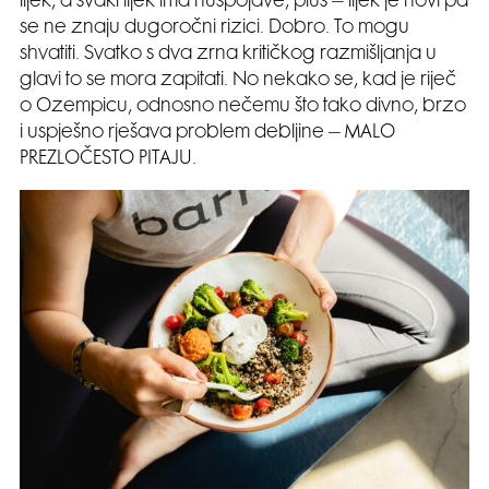
lijek, a svaki lijek ima nuspojave, plus – lijek je novi pa
se ne znaju dugoročni rizici. Dobro. To mogu
shvatiti. Svatko s dva zrna kritičkog razmišljanja u
glavi to se mora zapitati. No nekako se, kad je riječ
o Ozempicu, odnosno nečemu što tako divno, brzo
i uspješno rješava problem debljine – MALO
PREZLOČESTO PITAJU.