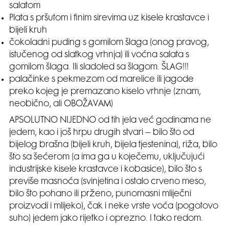
salatom
Plata s pršutom i finim sirevima uz kisele krastavce i
bijeli kruh
čokoladni puding s gomilom šlaga (onog pravog,
istučenog od slatkog vrhnja) ili voćna salata s
gomilom šlaga. Ili sladoled sa šlagom. ŠLAG!!!
palačinke s pekmezom od marelice ili jagode
preko kojeg je premazano kiselo vrhnje (znam,
neobično, ali OBOŽAVAM)
APSOLUTNO NIJEDNO od tih jela već godinama ne
jedem, kao i još hrpu drugih stvari – bilo što od
bijelog brašna (bijeli kruh, bijela tjestenina), riža, bilo
što sa šećerom (a ima ga u koječemu, uključujući
industrijske kisele krastavce i kobasice), bilo što s
previše masnoća (svinjetina i ostalo crveno meso,
bilo što pohano ili prženo, punomasni mliječni
proizvodi i mlijeko), čak i neke vrste voća (pogotovo
suho) jedem jako rijetko i oprezno. I tako redom.