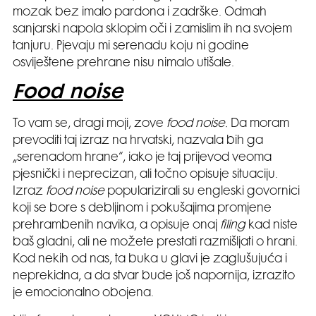
mozak bez imalo pardona i zadrške. Odmah
sanjarski napola sklopim oči i zamislim ih na svojem
tanjuru. Pjevaju mi serenadu koju ni godine
osviještene prehrane nisu nimalo utišale.
Food noise
To vam se, dragi moji, zove
food noise.
Da moram
prevoditi taj izraz na hrvatski, nazvala bih ga
„serenadom hrane“, iako je taj prijevod veoma
pjesnički i neprecizan, ali točno opisuje situaciju.
Izraz
food noise
popularizirali su engleski govornici
koji se bore s debljinom i pokušajima promjene
prehrambenih navika, a opisuje onaj
filing
kad niste
baš gladni, ali ne možete prestati razmišljati o hrani.
Kod nekih od nas, ta buka u glavi je zaglušujuća i
neprekidna, a da stvar bude još napornija, izrazito
je emocionalno obojena.