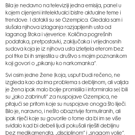
Bila je nedavno na televiziji jedna emisija, panel u
kojem cijenjeni intelektualci bistre aktualne teme i
trendove. I dotakli su se Ozempica. Gledala sam i
slušala njihova izlaganja razjapljenih usta od
laganog štoka i vjeverice. Količina pogrešnih
podataka, pretpostavki, zaključaka i vrijednosnih
sudova koja je iz njihova usta izletjela eterom bez
pol frke bi ih smjestila u društvo s mojim poznanikom
koji govori o „pikanju ko narkomanka“.
Svi osim jedne žene (koja, usput budi rečeno, ne
izgleda kao da ima problema s debljinom, ali valjda
je žena ipak malo bolje promislila i informirala se) bili
su „jako zabrinuti“ za nuspojave Ozempica, ne
pitajući se pritom koje su nuspojave onoga što liječi.
Bilo je, naravno, i nešto obazrivije formuliranih, ali
ipak riječi koje su govorile o tome da bi im se više
sviđalo kad bi debeli ljudi pokušali riješiti debljinu
bez medikamenata, „disciplinom“ i „snagom volje“.