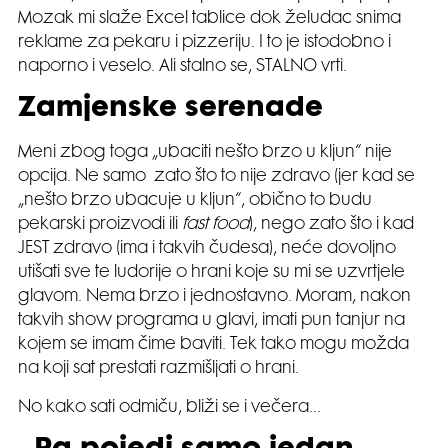
Mozak mi slaže Excel tablice dok želudac snima
reklame za pekaru i pizzeriju. I to je istodobno i
naporno i veselo. Ali stalno se, STALNO vrti.
Zamjenske serenade
Meni zbog toga „ubaciti nešto brzo u kljun“ nije
opcija. Ne samo zato što to nije zdravo (jer kad se
„nešto brzo ubacuje u kljun“, obično to budu
pekarski proizvodi ili
fast food
), nego zato što i kad
JEST zdravo (ima i takvih čudesa), neće dovoljno
utišati sve te ludorije o hrani koje su mi se uzvrtjele
glavom. Nema brzo i jednostavno. Moram, nakon
takvih show programa u glavi, imati pun tanjur na
kojem se imam čime baviti. Tek tako mogu možda
na koji sat prestati razmišljati o hrani.
No kako sati odmiču, bliži se i večera…