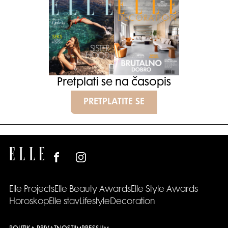
Pretplati se na časopis
PRETPLATITE SE
Elle Projects
Elle Beauty Awards
Elle Style Awards
Horoskop
Elle stav
Lifestyle
Decoration