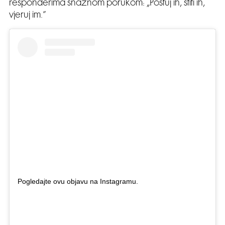
responderima snažnom porukom: „Poštuj ih, štiti ih,
vjeruj im.”
Pogledajte ovu objavu na Instagramu.