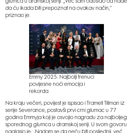
glumca u dramskoj seriji. „Već sam odustao od nade
da ću ikada biti prepoznat na ovakav način,”
priznao je.
Emmy 2025: Najbolji trenuci
povijesne noći emocija i
rekorda
Na kraju večeri, povijest je ispisao i Tramell Tillman iz
serije Severance, postavši prvi crni glumac u 77
godina Emmyja koji je osvojio nagradu za najboljeg
sporednog glumca u dramskoj seriji. U svom govoru
naglasio je: „Nadam se da neću biti posljednji, već