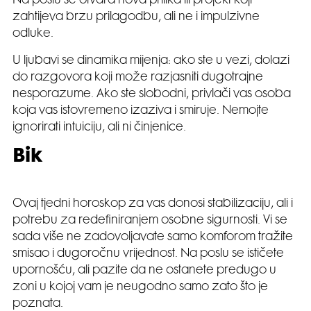
Na poslu se otvara nova prilika ili projekt koji
zahtijeva brzu prilagodbu, ali ne i impulzivne
odluke.
U ljubavi se dinamika mijenja: ako ste u vezi, dolazi
do razgovora koji može razjasniti dugotrajne
nesporazume. Ako ste slobodni, privlači vas osoba
koja vas istovremeno izaziva i smiruje. Nemojte
ignorirati intuiciju, ali ni činjenice.
Bik
Ovaj tjedni horoskop za vas donosi stabilizaciju, ali i
potrebu za redefiniranjem osobne sigurnosti. Vi se
sada više ne zadovoljavate samo komforom tražite
smisao i dugoročnu vrijednost. Na poslu se ističete
upornošću, ali pazite da ne ostanete predugo u
zoni u kojoj vam je neugodno samo zato što je
poznata.