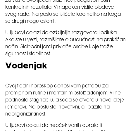
Za vas je ovo tjedan stabilnosti, odgovornosti i
konkretnih rezultata. Vi napokon vidite plodove
svog rada. Na poslu se ističete kao netko na koga
se drugi mogu osloniti.
U ljubavi dolazi do ozbiljnijih razgovora i odluka.
Ako ste u vezi, razmišljate o budućnosti na praktičan
način. Slobodni jarci privlače osobe koje traže
sigurnost i stabilnost.
Vodenjak
Ovaj tjedni horoskop donosi vam potrebu za
promjenom rutine i mentalnim oslobađanjem. Vi ne
podnosite stagnaciju, a sada se otvaraju nove ideje
i smjerovi. Na poslu ste inovativni, ali pazite na
neorganiziranost.
U ljubavi dolazi do neočekivanih obrata ili