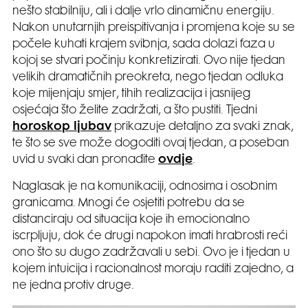
nešto stabilniju, ali i dalje vrlo dinamičnu energiju.
Nakon unutarnjih preispitivanja i promjena koje su se
počele kuhati krajem svibnja, sada dolazi faza u
kojoj se stvari počinju konkretizirati. Ovo nije tjedan
velikih dramatičnih preokreta, nego tjedan odluka
koje mijenjaju smjer, tihih realizacija i jasnijeg
osjećaja što želite zadržati, a što pustiti. Tjedni
horoskop ljubav
prikazuje detaljno za svaki znak,
te što se sve može dogoditi ovaj tjedan, a poseban
uvid u svaki dan pronađite
ovdje
.
Naglasak je na komunikaciji, odnosima i osobnim
granicama. Mnogi će osjetiti potrebu da se
distanciraju od situacija koje ih emocionalno
iscrpljuju, dok će drugi napokon imati hrabrosti reći
ono što su dugo zadržavali u sebi. Ovo je i tjedan u
kojem intuicija i racionalnost moraju raditi zajedno, a
ne jedna protiv druge.