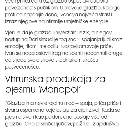
već i prilika da kroz glazbu uspostavi duboku
povezanost s publikom. Upravo je glazba, koja ga
prati od najranijih dana, Ivanova najveća strast i
izraz njegove najintimnije umjetničke energije.
Vjeruje da je glazba univerzalni jezik, a njegov
nastup na Dori simbol je tog sna – spajanja ljudi kroz
emocije, ritam i melodiju. Nastavkom svoje priče,
Ivan se nada ostaviti trag na sceni i nadahnuti druge
da slijede svoje snove s jednakom strašću i
posvećenošću.
Vhrunska produkcija za
pjesmu ‘Monopol’
“Glazba ima nevjerojatnu moć – spaja, priča priče i
stvara uspomene koje ostaju za cijeli život. Kada se
pjesma stvori kao poklon, ona postaje više od
glazbe. Ona je simbol ljubavi, pažnje i zajedništva.