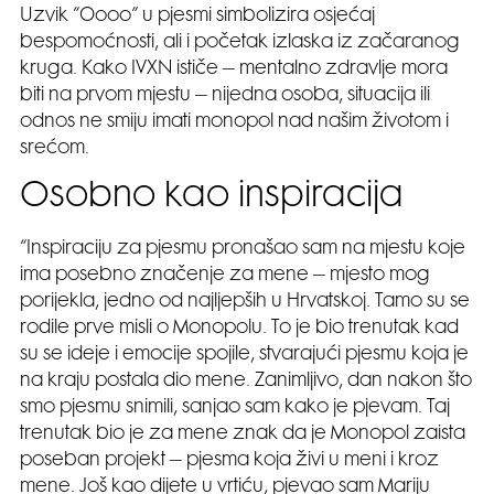
Uzvik “Oooo” u pjesmi simbolizira osjećaj
bespomoćnosti, ali i početak izlaska iz začaranog
kruga. Kako IVXN ističe – mentalno zdravlje mora
biti na prvom mjestu – nijedna osoba, situacija ili
odnos ne smiju imati monopol nad našim životom i
srećom.
Osobno kao inspiracija
“Inspiraciju za pjesmu pronašao sam na mjestu koje
ima posebno značenje za mene – mjesto mog
porijekla, jedno od najljepših u Hrvatskoj. Tamo su se
rodile prve misli o Monopolu. To je bio trenutak kad
su se ideje i emocije spojile, stvarajući pjesmu koja je
na kraju postala dio mene. Zanimljivo, dan nakon što
smo pjesmu snimili, sanjao sam kako je pjevam. Taj
trenutak bio je za mene znak da je Monopol zaista
poseban projekt – pjesma koja živi u meni i kroz
mene. Još kao dijete u vrtiću, pjevao sam Mariju