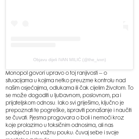
Objavu dijeli IVAN MILIĆ (@the_ivxn)
Monopol govori upravo o toj ranjivosti – o
situacijama u kojima netko preuzme kontrolu nad
našim osjećajima, odlukama ili čak cijelim životom. To
se može dogoditi u ljubavnom, poslovnom, pa i
prijateljskom odnosu. Iako svi griješimo, ključno je
prepoznati te pogreške, ispraviti ponašanje i naučiti
se čuvati. Pjesma progovara o boli i nemoći kroz
koje prolazimo u toksičnim odnosima, ali nas
podsjeća i na važnu pouku: čuvaj sebe i svoje