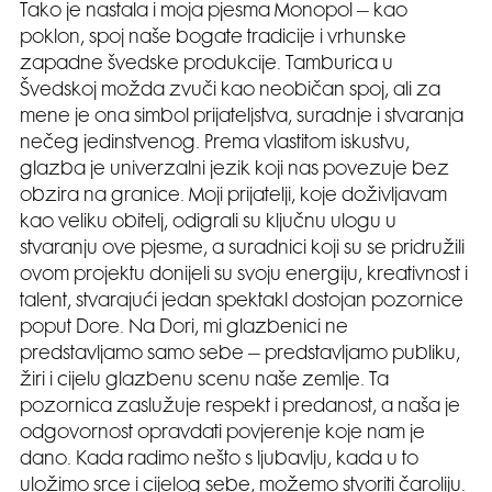
Tako je nastala i moja pjesma Monopol – kao
poklon, spoj naše bogate tradicije i vrhunske
zapadne švedske produkcije. Tamburica u
Švedskoj možda zvuči kao neobičan spoj, ali za
mene je ona simbol prijateljstva, suradnje i stvaranja
nečeg jedinstvenog. Prema vlastitom iskustvu,
glazba je univerzalni jezik koji nas povezuje bez
obzira na granice. Moji prijatelji, koje doživljavam
kao veliku obitelj, odigrali su ključnu ulogu u
stvaranju ove pjesme, a suradnici koji su se pridružili
ovom projektu donijeli su svoju energiju, kreativnost i
talent, stvarajući jedan spektakl dostojan pozornice
poput Dore. Na Dori, mi glazbenici ne
predstavljamo samo sebe – predstavljamo publiku,
žiri i cijelu glazbenu scenu naše zemlje. Ta
pozornica zaslužuje respekt i predanost, a naša je
odgovornost opravdati povjerenje koje nam je
dano. Kada radimo nešto s ljubavlju, kada u to
uložimo srce i cijelog sebe, možemo stvoriti čaroliju.