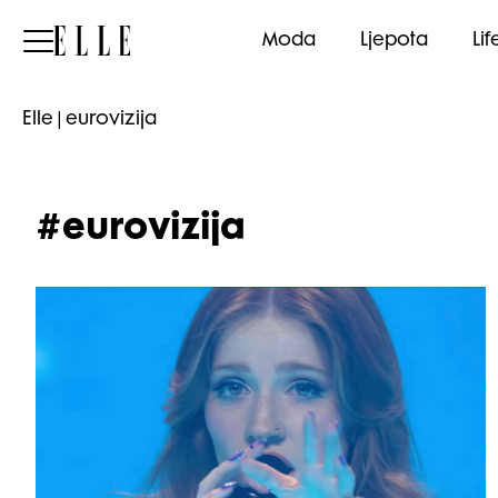
Elle
Moda
Ljepota
Lif
Elle
|
eurovizija
#eurovizija