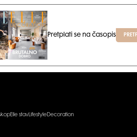
Pretplati se na časopis
PRETP
skop
Elle stav
Lifestyle
Decoration