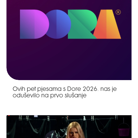
Ovih pet pjesama s Dore 2026. nas je
oduševilo na prvo slušanje