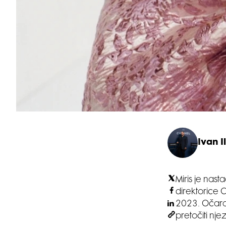
Ivan Il
Miris je na
direktorice 
2023. Očaran
pretočiti nje