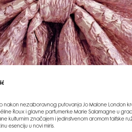
ić
stao nakon nezaboravnog putovanja Jo Malone London kr
Céline Roux i glavne parfumerke Marie Salamagne u grad 
e kulturnim značajem i jedinstvenom aromom taifske ruž
zinu esenciju u novi miris.