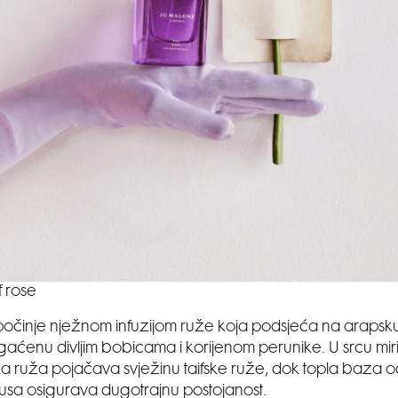
if rose
počinje nježnom infuzijom ruže koja podsjeća na arapsk
aćenu divljim bobicama i korijenom perunike. U srcu miri
 ruža pojačava svježinu taifske ruže, dok topla baza 
šusa osigurava dugotrajnu postojanost.