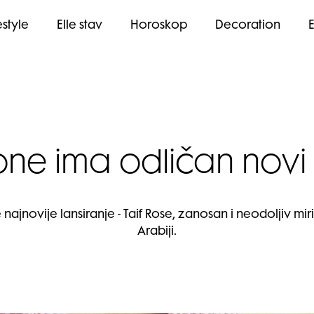
estyle
Elle stav
Horoskop
Decoration
one ima odličan novi
jnovije lansiranje - Taif Rose, zanosan i neodoljiv miri
Arabiji.