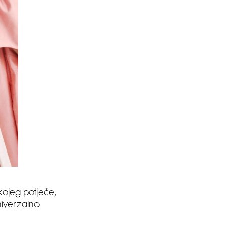
 kojeg potječe,
univerzalno