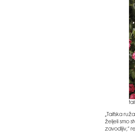
ta
„Taifska ruža
željeli smo st
zavodljiv,“ r