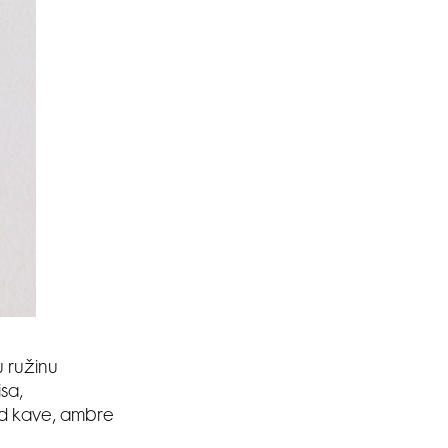
u ružinu
sa,
od kave, ambre