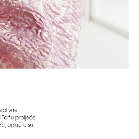
eativne
Taif u proljeće
e, odlučile su