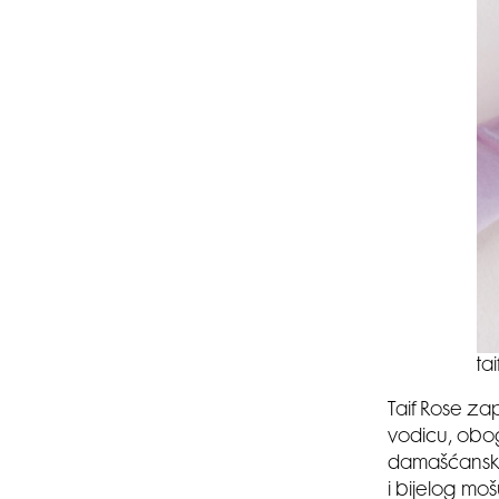
ta
Taif Rose za
vodicu, obog
damašćanska
i bijelog mo