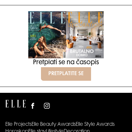
Pretplati se na časopis
PRETPLATITE SE
Elle Projects
Elle Beauty Awards
Elle Style Awards
Horoskop
Elle stav
Lifestyle
Decoration