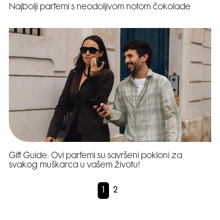
Najbolji parfemi s neodoljivom notom čokolade
Gift Guide: Ovi parfemi su savršeni pokloni za
svakog muškarca u vašem životu!
1
2