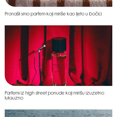
Pronašli smo parfem koji miriše kao ljeto u bočici
Parfemi iz high street ponude koji mirišu izuzetno
luksuzno