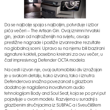
Da se najbolje spaja s najboljim, potvrđuje i izbor
pića večeri – The Artisan Gin. Ovaj iznimni hrvatski
gin, jedan od najtraženijih na svijetu, osvaja
prestižne nagrade i postiže izvanredne rezultate
na globalnoj sceni. Upravo su na njemu bili bazirani
signature kokteli, posebno kreirani za ovu večer, u
čast impresivnog Defender OCTA modela.
Na cesti i izvan nje, ovaj automobilski div izražajan
je u svakom detalju, kako izvana, tako i iznutra.
Defenderova snažna povezanost s glazbom
dodatno je naglašena inovativnom audio
tehnologijom Body and Soul Seat, koja se po prvi put
pojavljuje u ovom modelu. Razvijena u suradnji s
glazbenim stručnjacima iz SUBPAC-a i Sveučilištem