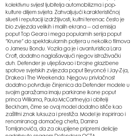
kolektivnu svijest ljubitelja automobilizma i pop-
kulture diljem svijeta. Zahvaljujući karakterističnoj
silueti i reputaciji izdržljivosti, kultni terenac često je
bio zvijezda velikih i malih ekrana – od emisija
poput Top Geara i mega popularnih serija poput
“Krune“ do spektakularnih potjera u nekoliko filmova
o Jamesu Bondu. Vozila ga je i avanturistica Lara
Croft, dodatno naglašavajući njegov istraživački
duh. Defender je uljepšavao i brojne glazbene
spotove svjetskih zvijezda poput Beyoncé i Jay-Z-ja,
Drakea i The Weekenda. Njegovu privlačnost
dodatno potvrđuje činjenica da Defender modele u
svojim garažama imaju parkirane ikone poput
princa Williama, Paula McCartneyja i obitelji
Beckham, čime se ovaj model dodatno ističe kao
zaštitni znak luksuza i prestiža. Model je inspirirao i
renomiranog domaćeg chefa, Damira
Tomljanovića, da za okupljene pripremi delicije