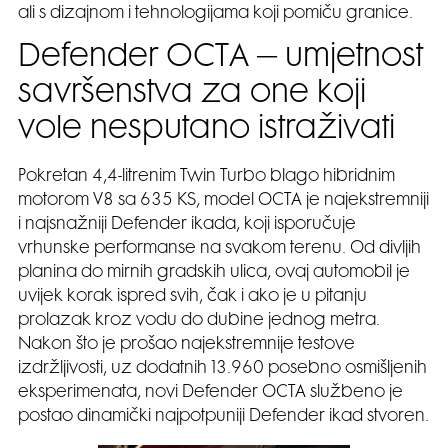
ali s dizajnom i tehnologijama koji pomiču granice.
Defender OCTA – umjetnost
savršenstva za one koji
vole nesputano istraživati
Pokretan 4,4-litrenim Twin Turbo blago hibridnim
motorom V8 sa 635 KS, model OCTA je najekstremniji
i najsnažniji Defender ikada, koji isporučuje
vrhunske performanse na svakom terenu. Od divljih
planina do mirnih gradskih ulica, ovaj automobil je
uvijek korak ispred svih, čak i ako je u pitanju
prolazak kroz vodu do dubine jednog metra.
Nakon što je prošao najekstremnije testove
izdržljivosti, uz dodatnih 13.960 posebno osmišljenih
eksperimenata, novi Defender OCTA službeno je
postao dinamički najpotpuniji Defender ikad stvoren.