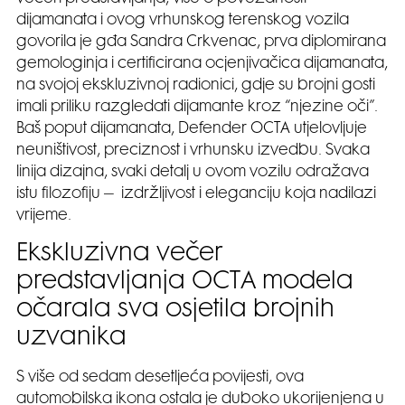
dijamanata i ovog vrhunskog terenskog vozila
govorila je gđa Sandra Crkvenac, prva diplomirana
gemologinja i certificirana ocjenjivačica dijamanata,
na svojoj ekskluzivnoj radionici, gdje su brojni gosti
imali priliku razgledati dijamante kroz “njezine oči”.
Baš poput dijamanata, Defender OCTA utjelovljuje
neuništivost, preciznost i vrhunsku izvedbu. Svaka
linija dizajna, svaki detalj u ovom vozilu odražava
istu filozofiju – izdržljivost i eleganciju koja nadilazi
vrijeme.
Ekskluzivna večer
predstavljanja OCTA modela
očarala sva osjetila brojnih
uzvanika
S više od sedam desetljeća povijesti, ova
automobilska ikona ostala je duboko ukorijenjena u