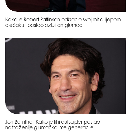
Kako je Robert Pattinson odbacio svoj mit o lijepom
dječaku i postao ozbiljan glumac
Jon Bernthal: Kako je tihi autsajder postao
najtraženije glumačko ime generacije