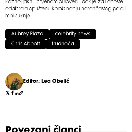
kožnoj jakni i crvenom puloveru, dok je za Lacoste
odabrala opuštenu kombinaciju narančastog pola i
mini suknje.
Aubrey Plaza
celebrity news
Chris Abbott
trudnoća
Editor: Lea Obelić
Povezani članci