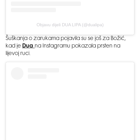
Objavu dijeli DUA LIPA (@dualipa)
Šuškanja o zarukama pojavila su se još za Božić,
kad je
Dua
na Instagramu pokazala prsten na
lijevoj ruci.