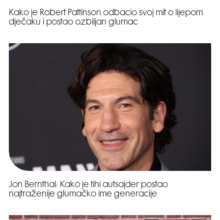
Kako je Robert Pattinson odbacio svoj mit o lijepom
dječaku i postao ozbiljan glumac
Jon Bernthal: Kako je tihi autsajder postao
najtraženije glumačko ime generacije