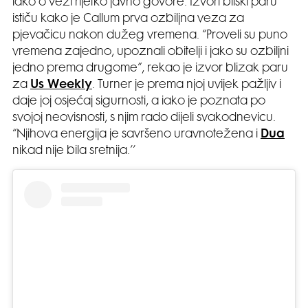
iako o vezi rijetko javno govore. Izvori bliski paru
ističu kako je Callum prva ozbiljna veza za
pjevačicu nakon dužeg vremena. “Proveli su puno
vremena zajedno, upoznali obitelji i jako su ozbiljni
jedno prema drugome”, rekao je izvor blizak paru
za
Us Weekly
. Turner je prema njoj uvijek pažljiv i
daje joj osjećaj sigurnosti, a iako je poznata po
svojoj neovisnosti, s njim rado dijeli svakodnevicu.
“Njihova energija je savršeno uravnotežena i
Dua
nikad nije bila sretnija.’’