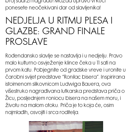
broj sadrži nagradu! Možda upravo vi kući
ponesete neočekivani dar od slavljenika!
NEDJELJA U RITMU PLESA I
GLAZBE: GRAND FINALE
PROSLAVE
Rođendansko slavlje se nastavlja i u nedjelju. Pravo
malo kulturno osvježenje klince čeka u 11 sati na
prvom katu. Pobjegnite od gradske vreve i uronite u
čarobni svijet predstave “Ronilac bisera”. Inspirirana
istoimenom slikovnicom Ludwiga Bauera, ova
višestruko nagrađivana lutkarska predstava priča o
Žicu, posljednjem roniocu bisera na našem moru, i
životu na malom otoku. Priča je to koja će, osim
najmlađih, osvojiti i srca roditelja.