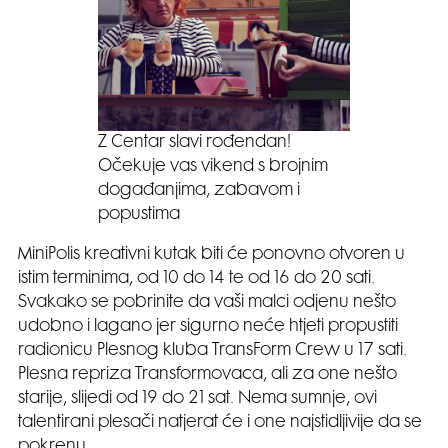
Z Centar slavi rođendan!
Očekuje vas vikend s brojnim
događanjima, zabavom i
popustima
MiniPolis kreativni kutak biti će ponovno otvoren u
istim terminima, od 10 do 14 te od 16 do 20 sati.
Svakako se pobrinite da vaši malci odjenu nešto
udobno i lagano jer sigurno neće htjeti propustiti
radionicu Plesnog kluba TransForm Crew u 17 sati.
Plesna repriza Transformovaca, ali za one nešto
starije, slijedi od 19 do 21 sat. Nema sumnje, ovi
talentirani plesači natjerat će i one najstidljivije da se
pokrenu.