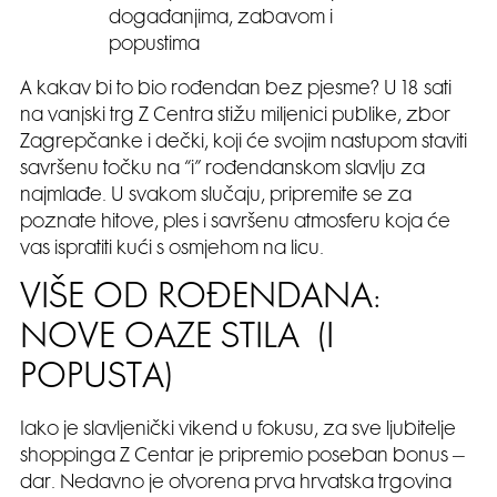
događanjima, zabavom i
popustima
A kakav bi to bio rođendan bez pjesme? U 18 sati
na vanjski trg Z Centra stižu miljenici publike, zbor
Zagrepčanke i dečki, koji će svojim nastupom staviti
savršenu točku na “i” rođendanskom slavlju za
najmlađe. U svakom slučaju, pripremite se za
poznate hitove, ples i savršenu atmosferu koja će
vas ispratiti kući s osmjehom na licu.
VIŠE OD ROĐENDANA:
NOVE OAZE STILA (I
POPUSTA)
Iako je slavljenički vikend u fokusu, za sve ljubitelje
shoppinga Z Centar je pripremio poseban bonus –
dar. Nedavno je otvorena prva hrvatska trgovina