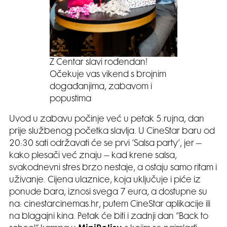
Z Centar slavi rođendan!
Očekuje vas vikend s brojnim
događanjima, zabavom i
popustima
Uvod u zabavu počinje već u petak 5.rujna, dan
prije službenog početka slavlja. U CineStar baru od
20:30 sati održavati će se prvi ‘Salsa party’, jer –
kako plesači već znaju – kad krene salsa,
svakodnevni stres brzo nestaje, a ostaju samo ritam i
uživanje. Cijena ulaznice, koja uključuje i piće iz
ponude bara, iznosi svega 7 eura, a dostupne su
na: cinestarcinemas.hr, putem CineStar aplikacije ili
na blagajni kina. Petak će biti i zadnji dan “Back to