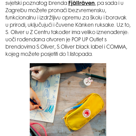
svjetski poznatog brenda
Fjällräven
, pa sada i u
Zagrebu možete pronaći bezvremensku,
funkcionalnu i izdržljivu opremu za školu i boravak
u prirodi, uključujući i čuvene Kånken ruksake. Uz to,
S. Oliver u Z Centru također ima veliko iznenađenje:
uoči rođendana otvoren je POP UP Outlet s
brendovima S.Oliver, S.Oliver black label i COMMA,
kojeg možete posjetiti do 1.listopada.