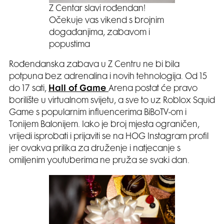
Z Centar slavi rođendan!
Očekuje vas vikend s brojnim
događanjima, zabavom i
popustima
Rođendanska zabava u Z Centru ne bi bila
potpuna bez adrenalina i novih tehnologija. Od 15
do 17 sati,
Hall of Game
Arena postat će pravo
borilište u virtualnom svijetu, a sve to uz Roblox Squid
Game s popularnim influencerima BiBoTV-om i
Tonijem Balonijem. Iako je broj mjesta ograničen,
vrijedi isprobati i prijaviti se na HOG Instagram profil
jer ovakva prilika za druženje i natjecanje s
omiljenim youtuberima ne pruža se svaki dan.