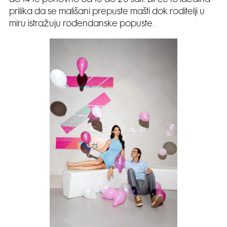
do 14 te ponovno od 16 do 20 sati. Bit će to idealna
prilika da se mališani prepuste mašti dok roditelji u
miru istražuju rođendanske popuste.