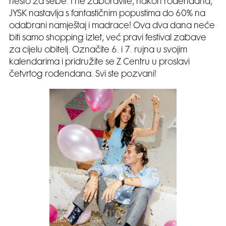
nešto za sebe. I ne zaboravite, nakon rođendana,
JYSK nastavlja s fantastičnim popustima do 60% na
odabrani namještaj i madrace! Ova dva dana neće
biti samo shopping izlet, već pravi festival zabave
za cijelu obitelj. Označite 6. i 7. rujna u svojim
kalendarima i pridružite se Z Centru u proslavi
četvrtog rođendana. Svi ste pozvani!