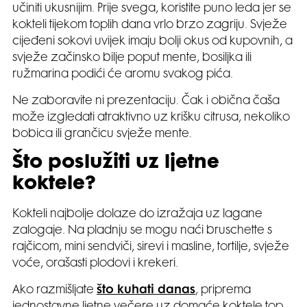
učiniti ukusnijim. Prije svega, koristite puno leda jer se
kokteli tijekom toplih dana vrlo brzo zagriju. Svježe
cijeđeni sokovi uvijek imaju bolji okus od kupovnih, a
svježe začinsko bilje poput mente, bosiljka ili
ružmarina podići će aromu svakog pića.
Ne zaboravite ni prezentaciju. Čak i obična čaša
može izgledati atraktivno uz krišku citrusa, nekoliko
bobica ili grančicu svježe mente.
Što poslužiti uz ljetne
koktele?
Kokteli najbolje dolaze do izražaja uz lagane
zalogaje. Na pladnju se mogu naći bruschette s
rajčicom, mini sendviči, sirevi i masline, tortilje, svježe
voće, orašasti plodovi i krekeri.
Ako razmišljate
što kuhati danas
, priprema