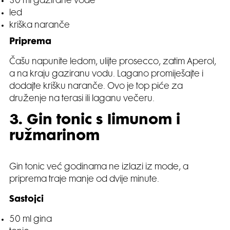
30 ml gazirane vode
led
kriška naranče
Priprema
Čašu napunite ledom, ulijte prosecco, zatim Aperol,
a na kraju gaziranu vodu. Lagano promiješajte i
dodajte krišku naranče. Ovo je top piće za
druženje na terasi ili laganu večeru.
3. Gin tonic s limunom i
ružmarinom
Gin tonic već godinama ne izlazi iz mode, a
priprema traje manje od dvije minute.
Sastojci
50 ml gina