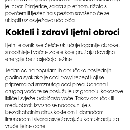
jednostavne ljetne večere uz domaće koktele top
je izbor. Primjerice, salata s piletinom, rižoto s
povrćem ili tjestenina s pestom savršeno će se
uklopiti uz osvježavajuća pića.
Kokteli i zdravi ljetni obroci
Ljetni jelovnik sve češće uključuje laganije obroke,
smoothieje i voćne zdjele koje pružaju dovoljno
energije bez osjećaja težine.
Jedan od najpopularnijih doručaka posljednjih
godina svakako je acai bowl recept koji se
priprema od smrznutog acai pirea, banana i
drugog voća te se poslužuje uz granolu, kokosove
listiće i svježe bobičasto voće. Takav doručak ili
međuobrok izvrsno se nadopunjuje s
bezalkoholnim citrus koktelom ili domaćom
limunadom i stvara osvježavajuću kombinaciju za
vruće ljetne dane.