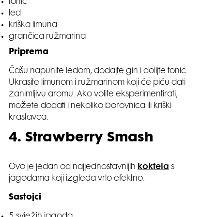
tonic
led
kriška limuna
grančica ružmarina
Priprema
Čašu napunite ledom, dodajte gin i dolijte tonic.
Ukrasite limunom i ružmarinom koji će piću dati
zanimljivu aromu. Ako volite eksperimentirati,
možete dodati i nekoliko borovnica ili kriški
krastavca.
4. Strawberry Smash
Ovo je jedan od najjednostavnijih
koktela
s
jagodama koji izgleda vrlo efektno.
Sastojci
5 svježih jagoda