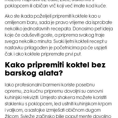
možete napraviti uz čašu, žlicu, staklenku s
poklopcem ili običan vrč koji već imate kod kuće.
Ako ste ikada poželjeli pripremiti koktele kao u
omiljenom baru, sada je pravo vrijeme da isprobate
nekoliko jednostavnih recepata. Donosimo pet ideja
koje će oduševiti goste, a priprema svakog traje
svega nekoliko minuta. Svaki ljetni kokteli recept u
nastavku prilagođen je početnicima pa će uspjeti
čak i ako koktele pripremate prvi put.
Kako pripremiti koktel bez
barskog alata?
Iako profesionalni barmeni koriste posebnu
opremu, za kućnu pripremu dovoljni su osnovni
kuhinjski rekviziti. Umjesto shakera možete koristiti
staklenku s poklopcem, led usitniti kuhinjskom krpom
i valjkom, a sastojke izmiješati običnom dugom
žlicom. Svježe začinsko bilje poput mente dovoljno