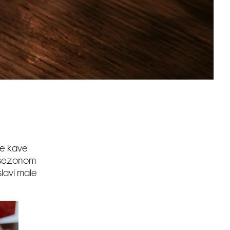
le kave
a sezonom
slavi male