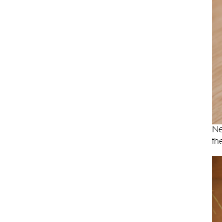
Ne
th