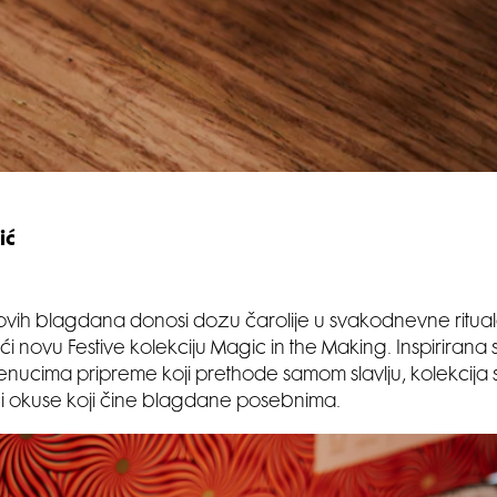
ić
ovih blagdana donosi dozu čarolije u svakodnevne ritua
ući novu Festive kolekciju Magic in the Making. Inspiriran
trenucima pripreme koji prethode samom slavlju, kolekcija 
e i okuse koji čine blagdane posebnima.