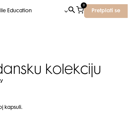
0
Elle Education
Pretplati se
ansku kolekciju
“
j kapsuli.