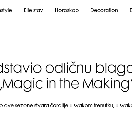
estyle
Elle stav
Horoskop
Decoration
stavio odličnu blagd
„Magic in the Making
 ove sezone stvara čarolije u svakom trenutku, u svako