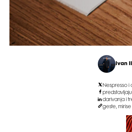
Ivan Il
Nespresso i 
predstavljaj
darivanja i 
geste, miris