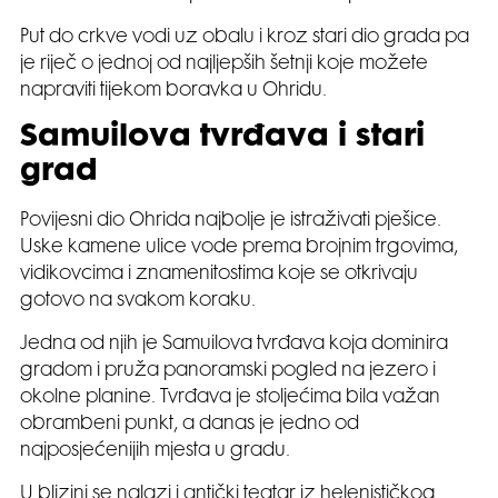
Put do crkve vodi uz obalu i kroz stari dio grada pa
je riječ o jednoj od najljepših šetnji koje možete
napraviti tijekom boravka u Ohridu.
Samuilova tvrđava i stari
grad
Povijesni dio Ohrida najbolje je istraživati pješice.
Uske kamene ulice vode prema brojnim trgovima,
vidikovcima i znamenitostima koje se otkrivaju
gotovo na svakom koraku.
Jedna od njih je Samuilova tvrđava koja dominira
gradom i pruža panoramski pogled na jezero i
okolne planine. Tvrđava je stoljećima bila važan
obrambeni punkt, a danas je jedno od
najposjećenijih mjesta u gradu.
U blizini se nalazi i antički teatar iz helenističkog