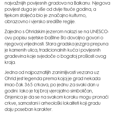
najvažnijih povijesnih gradova na Balkanu. Njegova
povijest duga je više od dvije tisuće godina, a
tijekom stoljeća bio je značajno kulturno,
obrazovno i vjersko središte regije.
Zajedno s Ohridskim jezerom nalazi se na UNESCO-
ovu popisu svjetske baštine što dovoljno govori o
njegovoj vrijednosti. Stara gradska jezgra prepuna
je kamenih ulica, tradicionalnih kuća i povijesnih
građevina koje svjedoče o bogatoj prošlosti ovog
kraja.
Jedna od najpoznatijih zanimljivosti vezana uz
Ohrid jest legenda prema kojoj je grad nekada
imao čak 365 crkava, po jednu za svaki dan u
godini. Iako je taj broj vjerojatno simboličan,
činjenica je da se na svakom koraku mogu pronaći
crkve, samostani i arheološki lokaliteti koji gradu
daju poseban karakter.