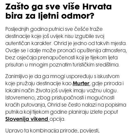
Zašto ga sve više Hrvata
bira za ljetni odmor?
Posljednjih godina putnici sve češće traže
destinacije koje još uvijek nisu izgubile svoj
autentičan karakter. Ohrid je jedno od takvih mjesta.
Ovdje se i dalje može pronaći opuštenija atmosfera,
bez osjećaja prenapučenosti koji je tijekom ljeta
prisutan u mnogim poznatim turističkim središtima.
Zanimljivo je da ga mnogi uspoređuju s iskustvom
koje pružaju destinacije kao
Murter
, gdje priroda i
lokalni način života još uvijek imaju važnu ulogu.
Istovremeno, zbog pristupačnosti i mogućnosti
kraćih putovanja, Ohrid se često nalazi na popisima
putnika koji tijekom godine planiraju izlete poput
Slovenija vikend
opcija.
Upravo ta kombinacija prirode, povijesti,