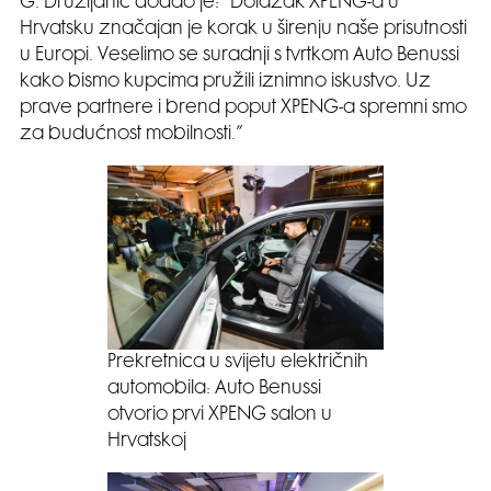
G. Družijanić dodao je: “Dolazak XPENG-a u
Hrvatsku značajan je korak u širenju naše prisutnosti
u Europi. Veselimo se suradnji s tvrtkom Auto Benussi
kako bismo kupcima pružili iznimno iskustvo. Uz
prave partnere i brend poput XPENG-a spremni smo
za budućnost mobilnosti.”
Prekretnica u svijetu električnih
automobila: Auto Benussi
otvorio prvi XPENG salon u
Hrvatskoj