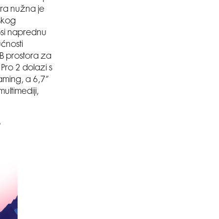
era nužna je
jskog
osi naprednu
ućnosti
B prostora za
 Pro 2 dolazi s
ming, a 6,7”
ltimediji,
e