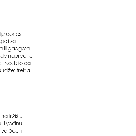
je donosi
poji sa
 ili gadgeta.
i nude napredne
e. No, bilo da
 budžet treba
na tržištu
u i većinu
rvo baciti