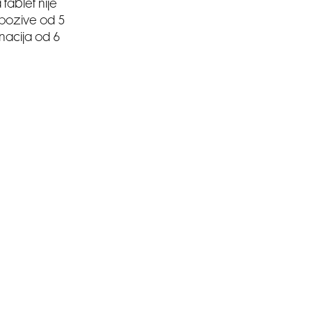
 tablet nije
 pozive od 5
nacija od 6