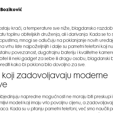
 Boziković
staju kraći, a temperature sve niže, blagdansko razdobl
 toplinu obiteljskih druženja, ali i darivanja. Kada se to s
pustima, mnogi se odlučuju na poklanjanje novih uređaja
 vrhu liste najpoželjnijih i dalje su pametni telefoni koj
 stalnu povezanost, dugotrajnu bateriju i kvalitetne kamer
itel ili neki gadget za sebe ili dragu osobu, blagdanski
editi kako bi poklona bilo dovoljno za sve.
 koji zadovoljavaju moderne
eve
objedinjuju napredne mogućnosti ne moraju biti preskupi i 
ljivi modeli koji imaju vrlo povoljnu cijenu, a zadovoljavaj
ca. Kada su u pitanju pametni telefoni, već smo naučili p