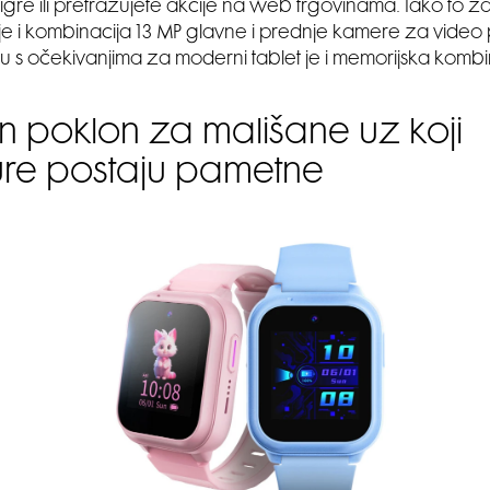
e igre ili pretražujete akcije na web trgovinama. Iako to za
 je i kombinacija 13 MP glavne i prednje kamere za video
du s očekivanjima za moderni tablet je i memorijska kombi
n poklon za mališane uz koji
re postaju pametne