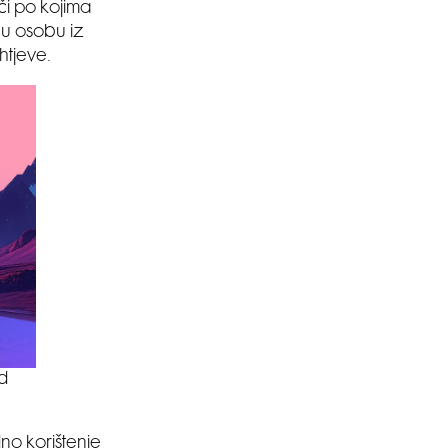
eči po kojima
ugu osobu iz
htjeve.
od
o korištenje