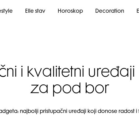
estyle
Elle stav
Horoskop
Decoration
i i kvalitetni uređaji
za pod bor
eta: najbolji pristupačni uređaji koji donose radost i fu