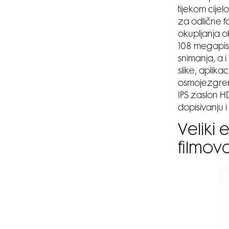
tijekom cije
za odlične f
okupljanja 
108 megapisk
snimanja, a 
slike, aplika
osmojezgren
IPS zaslon H
dopisivanju i
Veliki
filmov