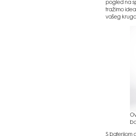
pogled na spe
tražimo ideal
vašeg kruga,
Ov
bo
S baterijom