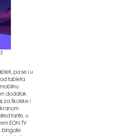
od
leti, pa se i u
Kod tableta
 mobilnu
šen dodatak
j za školske i
 ekranom
ed tarife, u
utem EON TV
k bingate