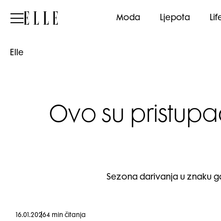
Elle
Moda
Ljepota
Lif
Elle
Ovo su pristupačn
Sezona darivanja u znaku gadg
16.01.2026
4 min čitanja