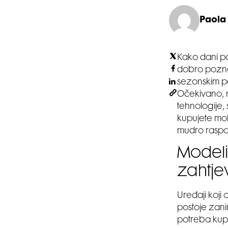
Paola
Kako dani po
dobro poznatu
sezonskim po
Očekivano, na
tehnologije,
kupujete mob
mudro raspor
Modeli
zahtj
Uređaji koji 
postoje zanim
potreba kupa