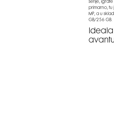
serije, igrat
primarno, tu
MP, a u skla
GB/256 GB.
Ideala
avantu