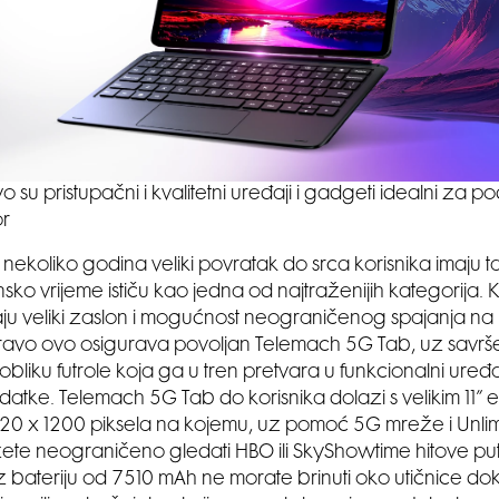
o su pristupačni i kvalitetni uređaji i gadgeti idealni za p
r
 nekoliko godina veliki povratak do srca korisnika imaju tab
ko vrijeme ističu kao jedna od najtraženijih kategorija. 
ju veliki zaslon i mogućnost neograničenog spajanja na
ravo ovo osigurava povoljan Telemach 5G Tab, uz savr
obliku futrole koja ga u tren pretvara u funkcionalni uređa
atke. Telemach 5G Tab do korisnika dolazi s velikim 11”
920 x 1200 piksela na kojemu, uz pomoć 5G mreže i Unlimit
ete neograničeno gledati HBO ili SkyShowtime hitove p
Uz bateriju od 7510 mAh ne morate brinuti oko utičnice do