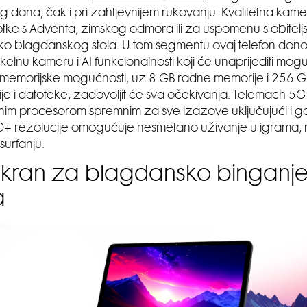
log dana, čak i pri zahtjevnijem rukovanju. Kvalitetna kam
otke s Adventa, zimskog odmora ili za uspomenu s obitel
oko blagdanskog stola. U tom segmentu ovaj telefon don
elnu kameru i AI funkcionalnosti koji će unaprijediti mog
i memorijske mogućnosti, uz 8 GB radne memorije i 256 G
cije i datoteke, zadovoljit će sva očekivanja. Telemach 5G
im procesorom spremnim za sve izazove uključujući i ga
D+ rezolucije omogućuje nesmetano uživanje u igrama, mu
 surfanju.
 ekran za blagdansko binganj
a