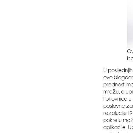
Ov
bo
U posljednjih
ovo blagdans
prednost ima
mrežu, a up
tipkovnice u 
poslovne zad
rezolucije 1
pokretu mož
aplikacije. 