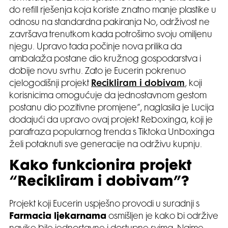
do refill rješenja koja koriste znatno manje plastike u
odnosu na standardna pakiranja No, održivost ne
završava trenutkom kada potrošimo svoju omiljenu
njegu. Upravo tada počinje nova prilika da
ambalaža postane dio kružnog gospodarstva i
dobije novu svrhu. Zato je Eucerin pokrenuo
cjelogodišnji projekt
Recikliram i dobivam
, koji
korisnicima omogućuje da jednostavnom gestom
postanu dio pozitivne promjene”, naglasila je Lucija
dodajući da upravo ovaj projekt Reboxinga, koji je
parafraza popularnog trenda s Tiktoka Unboxinga
želi potaknuti sve generacije na održivu kupnju.
Kako funkcionira projekt
“Recikliram i dobivam”?
Projekt koji Eucerin uspješno provodi u suradnji s
Farmacia ljekarnama
osmišljen je kako bi održive