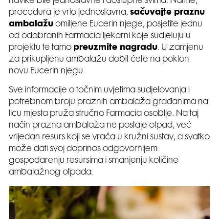
navike bile jednostavne i dostupne svima. Naime,
procedura je vrlo jednostavna,
sačuvajte praznu
ambalažu
omiljene Eucerin njege, posjetite jednu
od odabranih Farmacia ljekarni koje sudjeluju u
projektu te tamo
preuzmite nagradu
. U zamjenu
za prikupljenu ambalažu dobit ćete na poklon
novu Eucerin njegu.
Sve informacije o točnim uvjetima sudjelovanja i
potrebnom broju praznih ambalaža građanima na
licu mjesta pruža stručno Farmacia osoblje. Na taj
način prazna ambalaža ne postaje otpad, već
vrijedan resurs koji se vraća u kružni sustav, a svatko
može dati svoj doprinos odgovornijem
gospodarenju resursima i smanjenju količine
ambalažnog otpada.