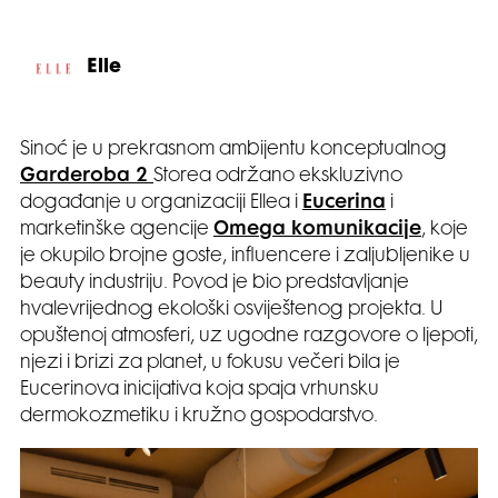
Elle
Sinoć je u prekrasnom ambijentu konceptualnog
Garderoba 2
Storea održano ekskluzivno
događanje u organizaciji Ellea i
Eucerina
i
marketinške agencije
Omega komunikacije
, koje
je okupilo brojne goste, influencere i zaljubljenike u
beauty industriju. Povod je bio predstavljanje
hvalevrijednog ekološki osviještenog projekta. U
opuštenoj atmosferi, uz ugodne razgovore o ljepoti,
njezi i brizi za planet, u fokusu večeri bila je
Eucerinova inicijativa koja spaja vrhunsku
dermokozmetiku i kružno gospodarstvo.