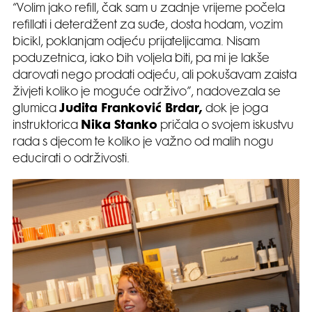
“Volim jako refill, čak sam u zadnje vrijeme počela
refillati i deterdžent za suđe, dosta hodam, vozim
bicikl, poklanjam odjeću prijateljicama. Nisam
poduzetnica, iako bih voljela biti, pa mi je lakše
darovati nego prodati odjeću, ali pokušavam zaista
živjeti koliko je moguće održivo”, nadovezala se
glumica
Judita Franković Brdar,
dok je joga
instruktorica
Nika Stanko
pričala o svojem iskustvu
rada s djecom te koliko je važno od malih nogu
educirati o održivosti.