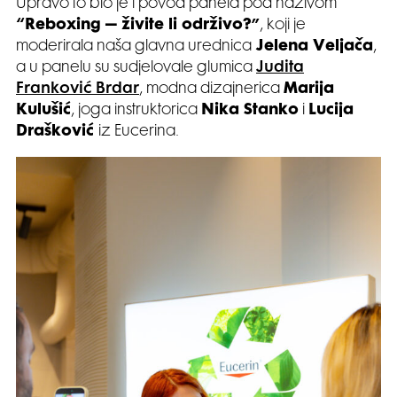
Upravo to bio je i povod panela pod nazivom
“Reboxing – živite li održivo?”
, koji je
moderirala naša glavna urednica
Jelena Veljača
,
a u panelu su sudjelovale glumica
Judita
Franković Brdar
, modna dizajnerica
Marija
Kulušić
, joga instruktorica
Nika Stanko
i
Lucija
Drašković
iz Eucerina.