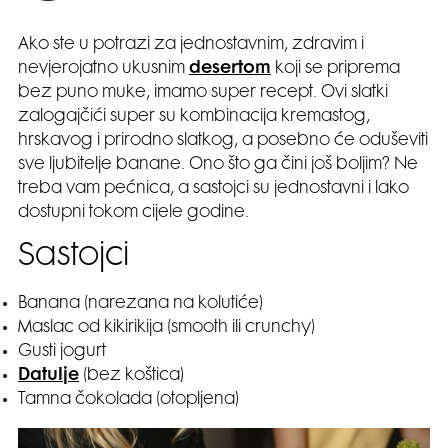
Ako ste u potrazi za jednostavnim, zdravim i
nevjerojatno ukusnim
desertom
koji se priprema
bez puno muke, imamo super recept. Ovi slatki
zalogajčići super su kombinacija kremastog,
hrskavog i prirodno slatkog, a posebno će oduševiti
sve ljubitelje banane. Ono što ga čini još boljim? Ne
treba vam pećnica, a sastojci su jednostavni i lako
dostupni tokom cijele godine.
Sastojci
Banana (narezana na kolutiće)
Maslac od kikirikija (smooth ili crunchy)
Gusti jogurt
Datulje
(bez koštica)
Tamna čokolada (otopljena)