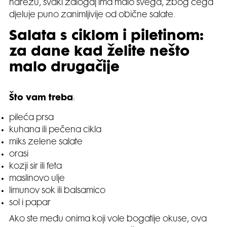
narežu, svaki zalogaj ima malo svega, zbog čega
djeluje puno zanimljivije od obične salate.
Salata s ciklom i piletinom:
za dane kad želite nešto
malo drugačije
Što vam treba
:
pileća prsa
kuhana ili pečena cikla
miks zelene salate
orasi
kozji sir ili feta
maslinovo ulje
limunov sok ili balsamico
sol i papar
Ako ste među onima koji vole bogatije okuse, ova