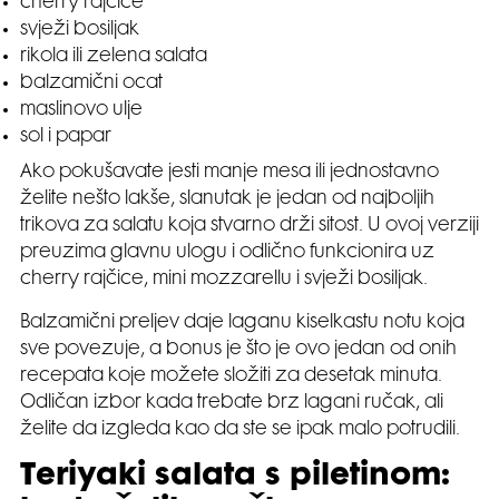
cherry rajčice
svježi bosiljak
rikola ili zelena salata
balzamični ocat
maslinovo ulje
sol i papar
Ako pokušavate jesti manje mesa ili jednostavno
želite nešto lakše, slanutak je jedan od najboljih
trikova za salatu koja stvarno drži sitost. U ovoj verziji
preuzima glavnu ulogu i odlično funkcionira uz
cherry rajčice, mini mozzarellu i svježi bosiljak.
Balzamični preljev daje laganu kiselkastu notu koja
sve povezuje, a bonus je što je ovo jedan od onih
recepata koje možete složiti za desetak minuta.
Odličan izbor kada trebate brz lagani ručak, ali
želite da izgleda kao da ste se ipak malo potrudili.
Teriyaki salata s piletinom: