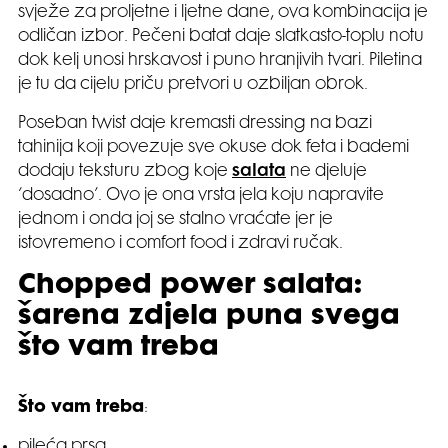
svježe za proljetne i ljetne dane, ova kombinacija je
odličan izbor. Pečeni batat daje slatkasto-toplu notu
dok kelj unosi hrskavost i puno hranjivih tvari. Piletina
je tu da cijelu priču pretvori u ozbiljan obrok.
Poseban twist daje kremasti dressing na bazi
tahinija koji povezuje sve okuse dok feta i bademi
dodaju teksturu zbog koje
salata
ne djeluje
‘dosadno’. Ovo je ona vrsta jela koju napravite
jednom i onda joj se stalno vraćate jer je
istovremeno i comfort food i zdravi ručak.
Chopped power salata:
šarena zdjela puna svega
što vam treba
Što vam treba
:
pileća prsa