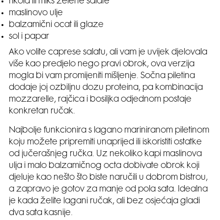
rikola ili miks zelene salate
maslinovo ulje
balzamični ocat ili glaze
sol i papar
Ako volite caprese salatu, ali vam je uvijek djelovala
više kao predjelo nego pravi obrok, ova verzija
mogla bi vam promijeniti mišljenje. Sočna piletina
dodaje joj ozbiljnu dozu proteina, pa kombinacija
mozzarelle, rajčica i bosiljka odjednom postaje
konkretan ručak.
Najbolje funkcionira s lagano mariniranom piletinom
koju možete pripremiti unaprijed ili iskoristiti ostatke
od jučerašnjeg ručka. Uz nekoliko kapi maslinova
ulja i malo balzamičnog octa dobivate obrok koji
djeluje kao nešto što biste naručili u dobrom bistrou,
a zapravo je gotov za manje od pola sata. Idealna
je kada želite lagani ručak, ali bez osjećaja gladi
dva sata kasnije.