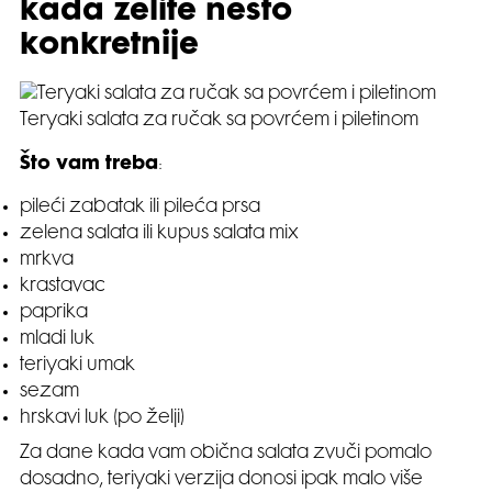
kada želite nešto
konkretnije
Teryaki salata za ručak sa povrćem i piletinom
Što vam treba
:
pileći zabatak ili pileća prsa
zelena salata ili kupus salata mix
mrkva
krastavac
paprika
mladi luk
teriyaki umak
sezam
hrskavi luk (po želji)
Za dane kada vam obična salata zvuči pomalo
dosadno, teriyaki verzija donosi ipak malo više