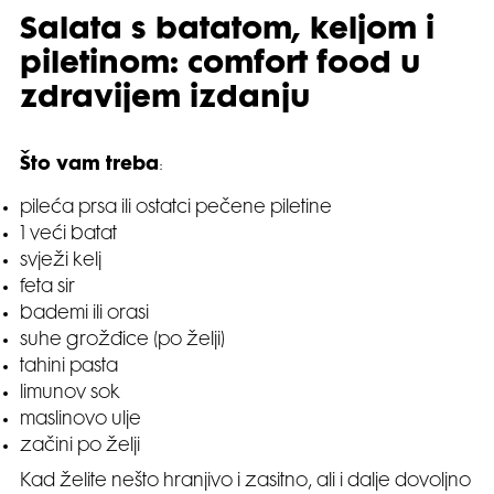
Salata s batatom, keljom i
piletinom: comfort food u
zdravijem izdanju
Što vam treba
:
pileća prsa ili ostatci pečene piletine
1 veći batat
svježi kelj
feta sir
bademi ili orasi
suhe grožđice (po želji)
tahini pasta
limunov sok
maslinovo ulje
začini po želji
Kad želite nešto hranjivo i zasitno, ali i dalje dovoljno