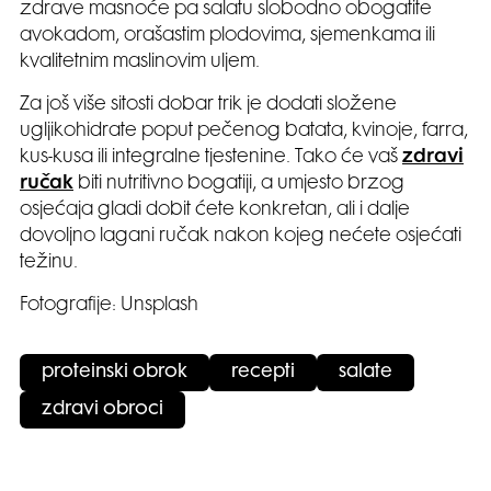
zdrave masnoće pa salatu slobodno obogatite
avokadom, orašastim plodovima, sjemenkama ili
kvalitetnim maslinovim uljem.
Za još više sitosti dobar trik je dodati složene
ugljikohidrate poput pečenog batata, kvinoje, farra,
kus-kusa ili integralne tjestenine. Tako će vaš
zdravi
ručak
biti nutritivno bogatiji, a umjesto brzog
osjećaja gladi dobit ćete konkretan, ali i dalje
dovoljno lagani ručak nakon kojeg nećete osjećati
težinu.
Fotografije: Unsplash
proteinski obrok
recepti
salate
zdravi obroci