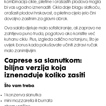
kombinacija cikle, piletine i orašastih plodova mogla
bi vas ugodno iznenaditi. Cikla daje blagu slatkoću,
orašasti plodovi hrskavost, a piletina cijelo jelo čini
dovoljno zasitnim za glavni obrok.
Ova salata djeluje malo sofisticiranije, ali zapravo ne
zahtijeva puno truda, pogotovo ako koristite već
kuhanu ciklu. Plus, izgleda odlično na tanjuru, što je
uvijek bonus kada pokušavate učiniti zdravi ručak
malo zanimljivijim.
Caprese sa slanutkom:
biljna verzija koja
iznenađuje koliko zasiti
Što vam treba
:
1 konzerva slanutka
mini mozzarella ili burrata